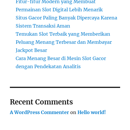
Fitur-fitur Modern yang Membuat
Permainan Slot Digital Lebih Menarik
Situs Gacor Paling Banyak Dipercaya Karena
Sistem Transaksi Aman
Temukan Slot Terbaik yang Memberikan
Peluang Menang Terbesar dan Membayar
Jackpot Besar
Cara Menang Besar di Mesin Slot Gacor
dengan Pendekatan Analitis
Recent Comments
A WordPress Commenter
on
Hello world!