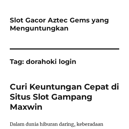
Slot Gacor Aztec Gems yang
Menguntungkan
Tag:
dorahoki login
Curi Keuntungan Cepat di
Situs Slot Gampang
Maxwin
Dalam dunia hiburan daring, keberadaan