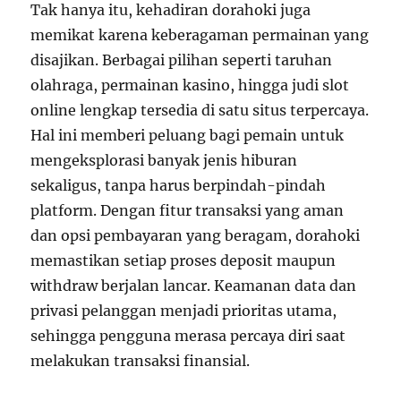
Tak hanya itu, kehadiran dorahoki juga
memikat karena keberagaman permainan yang
disajikan. Berbagai pilihan seperti taruhan
olahraga, permainan kasino, hingga judi slot
online lengkap tersedia di satu situs terpercaya.
Hal ini memberi peluang bagi pemain untuk
mengeksplorasi banyak jenis hiburan
sekaligus, tanpa harus berpindah-pindah
platform. Dengan fitur transaksi yang aman
dan opsi pembayaran yang beragam, dorahoki
memastikan setiap proses deposit maupun
withdraw berjalan lancar. Keamanan data dan
privasi pelanggan menjadi prioritas utama,
sehingga pengguna merasa percaya diri saat
melakukan transaksi finansial.