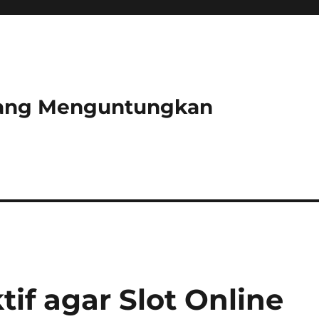
yang Menguntungkan
tif agar Slot Online