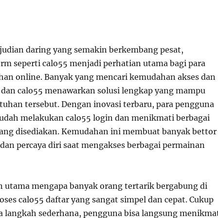
judian daring yang semakin berkembang pesat,
orm seperti calo55 menjadi perhatian utama bagi para
han online. Banyak yang mencari kemudahan akses dan
, dan calo55 menawarkan solusi lengkap yang mampu
han tersebut. Dengan inovasi terbaru, para pengguna
udah melakukan calo55 login dan menikmati berbagai
yang disediakan. Kemudahan ini membuat banyak bettor
an percaya diri saat mengakses berbagai permainan
an utama mengapa banyak orang tertarik bergabung di
oses calo55 daftar yang sangat simpel dan cepat. Cukup
a langkah sederhana, pengguna bisa langsung menikma