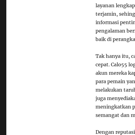
layanan lengkap
terjamin, sehing
informasi penti
pengalaman ber
baik di perangk
Tak hanya itu, c
cepat. Calo55 l
akun mereka kap
para pemain yan
melakukan taruh
juga menyediaka
meningkatkan p
semangat dan mo
Dengan reputasi