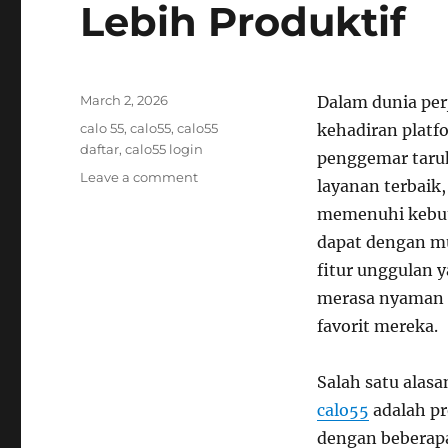
Lebih Produktif
Posted
March 2, 2026
Dalam dunia per
on
Tags
calo 55
,
calo55
,
calo55
kehadiran platf
daftar
,
calo55 login
penggemar taru
on
Leave a comment
layanan terbaik
Rahasia
memenuhi kebutu
Spin
Efektif
dapat dengan m
agar
fitur unggulan 
Slot
merasa nyaman d
Online
Lebih
favorit mereka.
Produktif
Salah satu alas
calo55
adalah pr
dengan beberap