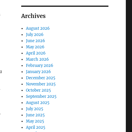
n
Archives
August 2026
July 2026
June 2026
May 2026
April 2026
March 2026
February 2026
u
January 2026
December 2025
November 2025
i
October 2025
September 2025
August 2025
July 2025
.
June 2025
May 2025
April 2025