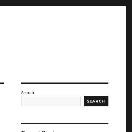
Search
SEARCH