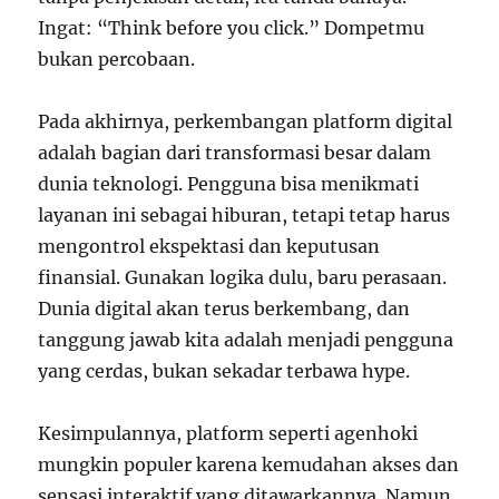
Ingat: “Think before you click.” Dompetmu
bukan percobaan.
Pada akhirnya, perkembangan platform digital
adalah bagian dari transformasi besar dalam
dunia teknologi. Pengguna bisa menikmati
layanan ini sebagai hiburan, tetapi tetap harus
mengontrol ekspektasi dan keputusan
finansial. Gunakan logika dulu, baru perasaan.
Dunia digital akan terus berkembang, dan
tanggung jawab kita adalah menjadi pengguna
yang cerdas, bukan sekadar terbawa hype.
Kesimpulannya, platform seperti agenhoki
mungkin populer karena kemudahan akses dan
sensasi interaktif yang ditawarkannya. Namun,