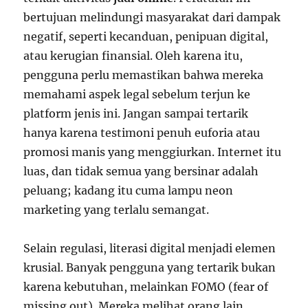
bertujuan melindungi masyarakat dari dampak
negatif, seperti kecanduan, penipuan digital,
atau kerugian finansial. Oleh karena itu,
pengguna perlu memastikan bahwa mereka
memahami aspek legal sebelum terjun ke
platform jenis ini. Jangan sampai tertarik
hanya karena testimoni penuh euforia atau
promosi manis yang menggiurkan. Internet itu
luas, dan tidak semua yang bersinar adalah
peluang; kadang itu cuma lampu neon
marketing yang terlalu semangat.
Selain regulasi, literasi digital menjadi elemen
krusial. Banyak pengguna yang tertarik bukan
karena kebutuhan, melainkan FOMO (fear of
missing out). Mereka melihat orang lain