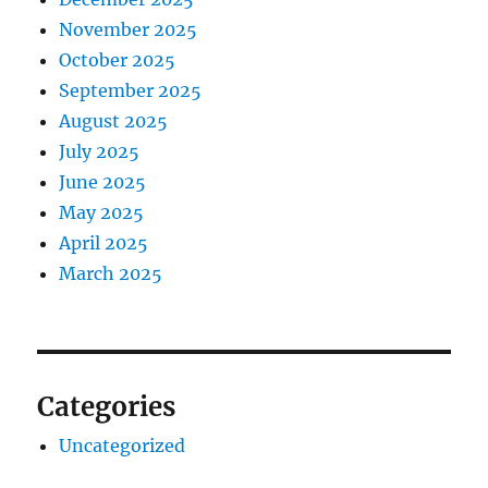
November 2025
October 2025
September 2025
August 2025
July 2025
June 2025
May 2025
April 2025
March 2025
Categories
Uncategorized