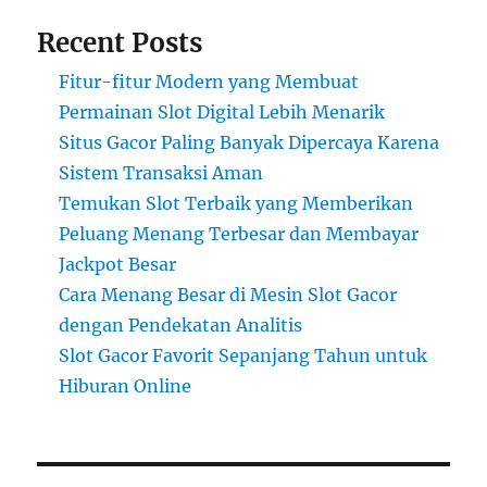
Recent Posts
Fitur-fitur Modern yang Membuat
Permainan Slot Digital Lebih Menarik
Situs Gacor Paling Banyak Dipercaya Karena
Sistem Transaksi Aman
Temukan Slot Terbaik yang Memberikan
Peluang Menang Terbesar dan Membayar
Jackpot Besar
Cara Menang Besar di Mesin Slot Gacor
dengan Pendekatan Analitis
Slot Gacor Favorit Sepanjang Tahun untuk
Hiburan Online