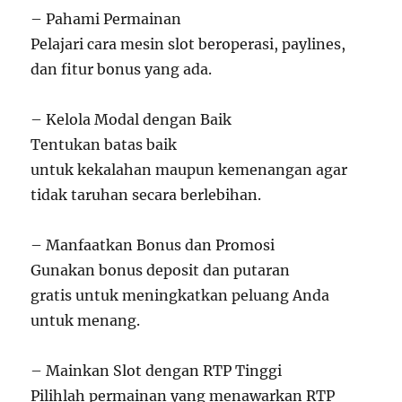
– Pahami Permainan
Pelajari cara mesin slot beroperasi, paylines,
dan fitur bonus yang ada.
– Kelola Modal dengan Baik
Tentukan batas baik
untuk kekalahan maupun kemenangan agar
tidak taruhan secara berlebihan.
– Manfaatkan Bonus dan Promosi
Gunakan bonus deposit dan putaran
gratis untuk meningkatkan peluang Anda
untuk menang.
– Mainkan Slot dengan RTP Tinggi
Pilihlah permainan yang menawarkan RTP