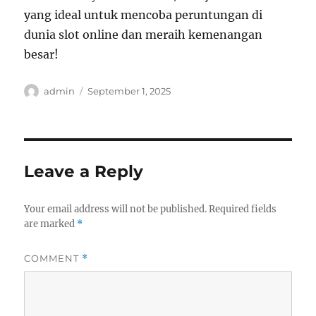
yang ideal untuk mencoba peruntungan di
dunia slot online dan meraih kemenangan
besar!
Author
Posted
admin
September 1, 2025
on
Leave a Reply
Your email address will not be published.
Required fields
are marked
*
COMMENT
*