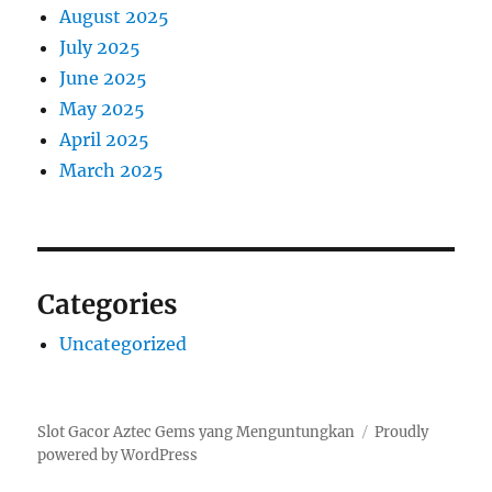
August 2025
July 2025
June 2025
May 2025
April 2025
March 2025
Categories
Uncategorized
Slot Gacor Aztec Gems yang Menguntungkan
Proudly
powered by WordPress