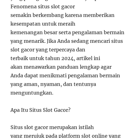
Fenomena situs slot gacor
semakin berkembang karena memberikan
kesempatan untuk meraih
kemenangan besar serta pengalaman bermain
yang menarik. Jika Anda sedang mencari situs
slot gacor yang terpercaya dan
terbaik untuk tahun 2024, artikel ini
akan menawarkan panduan lengkap agar
Anda dapat menikmati pengalaman bermain
yang aman, nyaman, dan tentunya
menguntungkan.
Apa Itu Situs Slot Gacor?
Situs slot gacor merupakan istilah
yang merujuk pada platform slot online yang