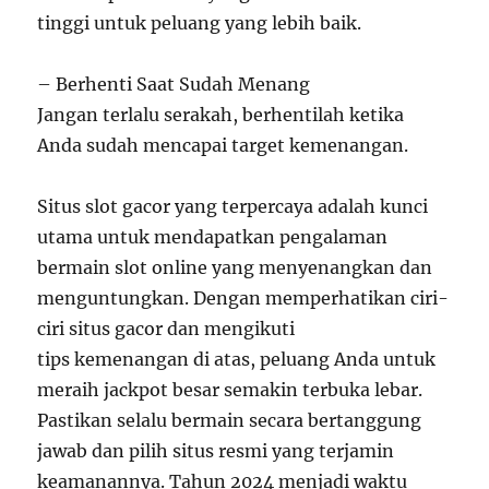
tinggi untuk peluang yang lebih baik.
– Berhenti Saat Sudah Menang
Jangan terlalu serakah, berhentilah ketika
Anda sudah mencapai target kemenangan.
Situs slot gacor yang terpercaya adalah kunci
utama untuk mendapatkan pengalaman
bermain slot online yang menyenangkan dan
menguntungkan. Dengan memperhatikan ciri-
ciri situs gacor dan mengikuti
tips kemenangan di atas, peluang Anda untuk
meraih jackpot besar semakin terbuka lebar.
Pastikan selalu bermain secara bertanggung
jawab dan pilih situs resmi yang terjamin
keamanannya. Tahun 2024 menjadi waktu