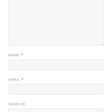
NAME
*
EMAIL
*
WEBSITE