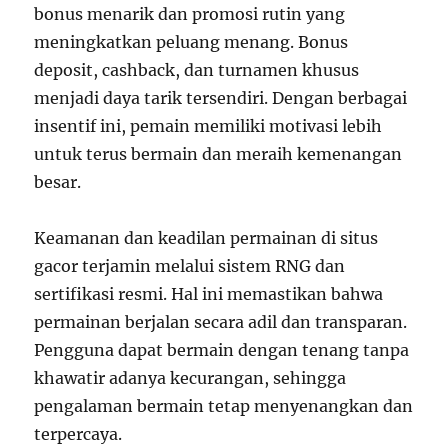
bonus menarik dan promosi rutin yang
meningkatkan peluang menang. Bonus
deposit, cashback, dan turnamen khusus
menjadi daya tarik tersendiri. Dengan berbagai
insentif ini, pemain memiliki motivasi lebih
untuk terus bermain dan meraih kemenangan
besar.
Keamanan dan keadilan permainan di situs
gacor terjamin melalui sistem RNG dan
sertifikasi resmi. Hal ini memastikan bahwa
permainan berjalan secara adil dan transparan.
Pengguna dapat bermain dengan tenang tanpa
khawatir adanya kecurangan, sehingga
pengalaman bermain tetap menyenangkan dan
terpercaya.