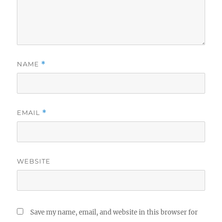
NAME
*
EMAIL
*
WEBSITE
Save my name, email, and website in this browser for