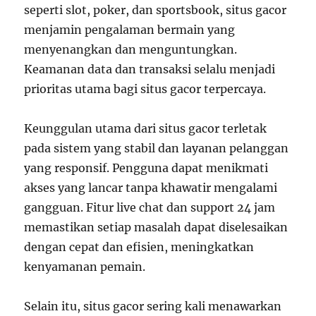
seperti slot, poker, dan sportsbook, situs gacor
menjamin pengalaman bermain yang
menyenangkan dan menguntungkan.
Keamanan data dan transaksi selalu menjadi
prioritas utama bagi situs gacor terpercaya.
Keunggulan utama dari situs gacor terletak
pada sistem yang stabil dan layanan pelanggan
yang responsif. Pengguna dapat menikmati
akses yang lancar tanpa khawatir mengalami
gangguan. Fitur live chat dan support 24 jam
memastikan setiap masalah dapat diselesaikan
dengan cepat dan efisien, meningkatkan
kenyamanan pemain.
Selain itu, situs gacor sering kali menawarkan