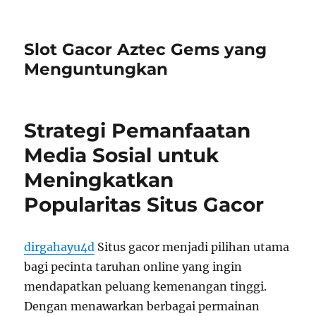
Slot Gacor Aztec Gems yang
Menguntungkan
Strategi Pemanfaatan
Media Sosial untuk
Meningkatkan
Popularitas Situs Gacor
dirgahayu4d
Situs gacor menjadi pilihan utama
bagi pecinta taruhan online yang ingin
mendapatkan peluang kemenangan tinggi.
Dengan menawarkan berbagai permainan