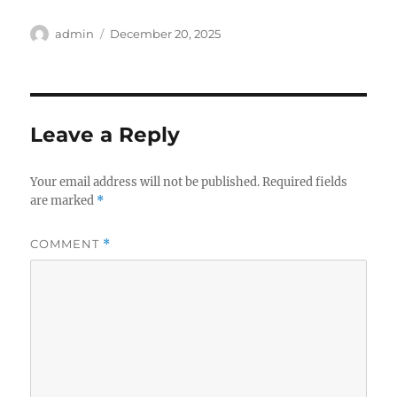
Author
Posted
admin
December 20, 2025
on
Leave a Reply
Your email address will not be published.
Required fields
are marked
*
COMMENT
*