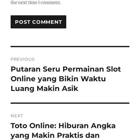
the next time I comment.
Post
PREVIOUS
navigation
Putaran Seru Permainan Slot
Previous
post:
Online yang Bikin Waktu
Luang Makin Asik
NEXT
Toto Online: Hiburan Angka
Next
post:
yang Makin Praktis dan