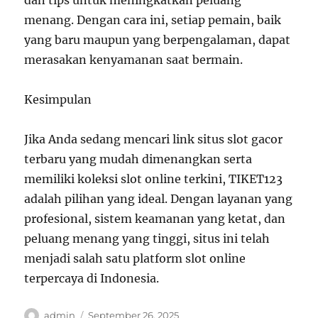
dan tips untuk meningkatkan peluang
menang. Dengan cara ini, setiap pemain, baik
yang baru maupun yang berpengalaman, dapat
merasakan kenyamanan saat bermain.
Kesimpulan
Jika Anda sedang mencari link situs slot gacor
terbaru yang mudah dimenangkan serta
memiliki koleksi slot online terkini, TIKET123
adalah pilihan yang ideal. Dengan layanan yang
profesional, sistem keamanan yang ketat, dan
peluang menang yang tinggi, situs ini telah
menjadi salah satu platform slot online
terpercaya di Indonesia.
Author
Posted
admin
September 26, 2025