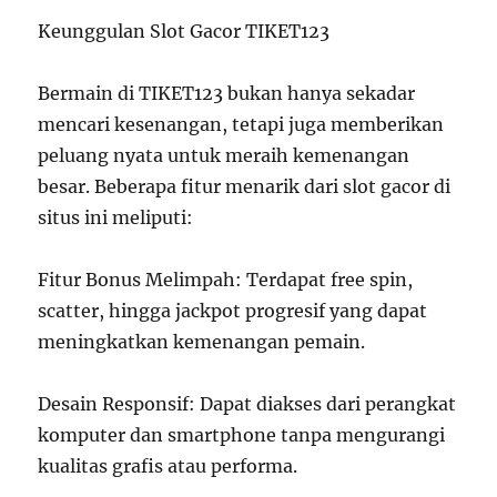
Keunggulan Slot Gacor TIKET123
Bermain di TIKET123 bukan hanya sekadar
mencari kesenangan, tetapi juga memberikan
peluang nyata untuk meraih kemenangan
besar. Beberapa fitur menarik dari slot gacor di
situs ini meliputi:
Fitur Bonus Melimpah: Terdapat free spin,
scatter, hingga jackpot progresif yang dapat
meningkatkan kemenangan pemain.
Desain Responsif: Dapat diakses dari perangkat
komputer dan smartphone tanpa mengurangi
kualitas grafis atau performa.