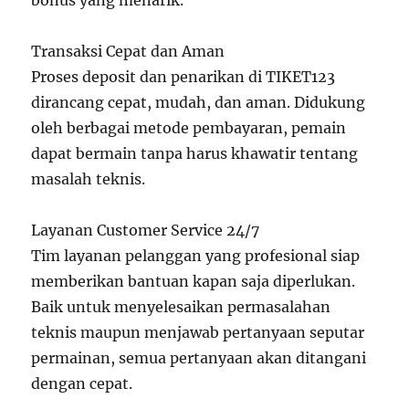
bonus yang menarik.
Transaksi Cepat dan Aman
Proses deposit dan penarikan di TIKET123
dirancang cepat, mudah, dan aman. Didukung
oleh berbagai metode pembayaran, pemain
dapat bermain tanpa harus khawatir tentang
masalah teknis.
Layanan Customer Service 24/7
Tim layanan pelanggan yang profesional siap
memberikan bantuan kapan saja diperlukan.
Baik untuk menyelesaikan permasalahan
teknis maupun menjawab pertanyaan seputar
permainan, semua pertanyaan akan ditangani
dengan cepat.