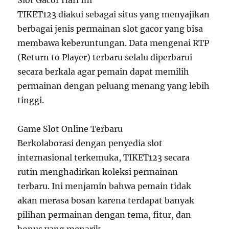
Slot Gacor Hari Ini
TIKET123 diakui sebagai situs yang menyajikan
berbagai jenis permainan slot gacor yang bisa
membawa keberuntungan. Data mengenai RTP
(Return to Player) terbaru selalu diperbarui
secara berkala agar pemain dapat memilih
permainan dengan peluang menang yang lebih
tinggi.
Game Slot Online Terbaru
Berkolaborasi dengan penyedia slot
internasional terkemuka, TIKET123 secara
rutin menghadirkan koleksi permainan
terbaru. Ini menjamin bahwa pemain tidak
akan merasa bosan karena terdapat banyak
pilihan permainan dengan tema, fitur, dan