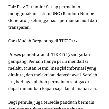
Fair Play Terjamin: Setiap permainan
menggunakan sistem RNG (Random Number
Generator) sehingga hasil permainan adil dan
transparan.
Cara Mudah Bergabung di TIKET123
Proses pendaftaran di TIKET123 sangatlah
gampang. Pemain hanya perlu mendaftar
melalui tautan resmi, mengisi informasi yang
diminta, dan melakukan deposit awal. Setelah
itu, berbagai pilihan permainan slot gacor
dapat dimainkan kapan saja dan di mana saja.
Bagi pemula, juga tersedia panduan bermain