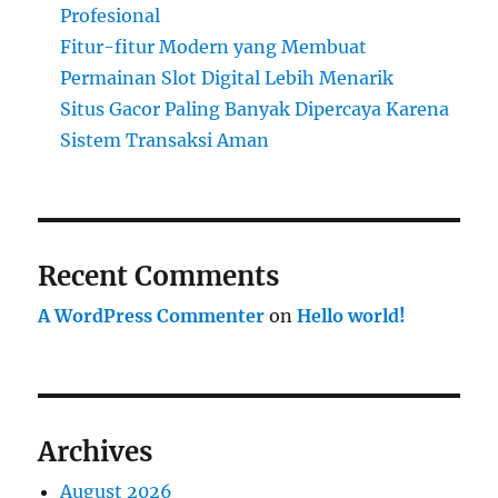
Profesional
Fitur-fitur Modern yang Membuat
Permainan Slot Digital Lebih Menarik
Situs Gacor Paling Banyak Dipercaya Karena
Sistem Transaksi Aman
Recent Comments
A WordPress Commenter
on
Hello world!
Archives
August 2026