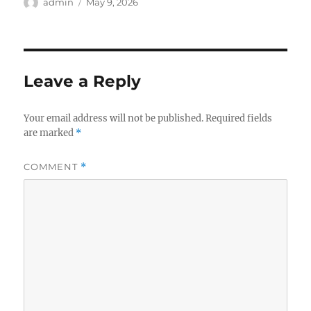
Author
Posted
admin
May 9, 2026
on
Leave a Reply
Your email address will not be published.
Required fields
are marked
*
COMMENT
*