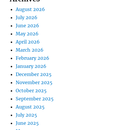
August 2026
July 2026
June 2026
May 2026
April 2026
March 2026
February 2026
January 2026
December 2025
November 2025
October 2025
September 2025
August 2025
July 2025
June 2025