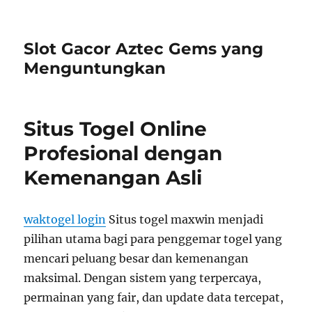
Slot Gacor Aztec Gems yang
Menguntungkan
Situs Togel Online
Profesional dengan
Kemenangan Asli
waktogel login
Situs togel maxwin menjadi
pilihan utama bagi para penggemar togel yang
mencari peluang besar dan kemenangan
maksimal. Dengan sistem yang terpercaya,
permainan yang fair, dan update data tercepat,