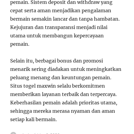
pemain. Sistem deposit dan withdraw yang
cepat serta aman menjadikan pengalaman
bermain semakin lancar dan tanpa hambatan.
Kejujuran dan transparansi menjadi nilai
utama untuk membangun kepercayaan
pemain.
Selain itu, berbagai bonus dan promosi
menarik sering diadakan untuk meningkatkan
peluang menang dan keuntungan pemain.
Situs togel maxwin selalu berkomitmen
memberikan layanan terbaik dan terpercaya.
Keberhasilan pemain adalah prioritas utama,
sehingga mereka merasa nyaman dan aman
setiap kali bermain.