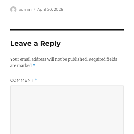
Author
Posted
admin
April 20, 2026
on
Leave a Reply
Your email address will not be published.
Required fields
are marked
*
COMMENT
*