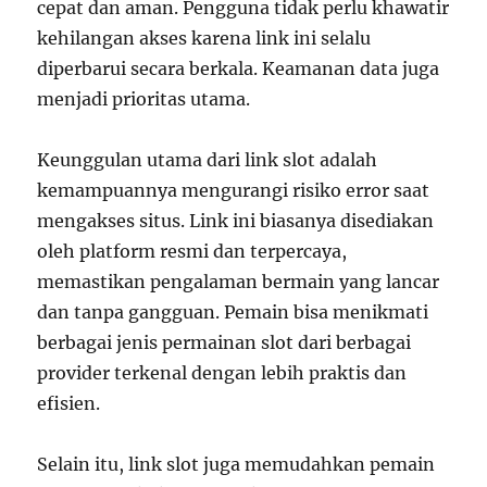
cepat dan aman. Pengguna tidak perlu khawatir
kehilangan akses karena link ini selalu
diperbarui secara berkala. Keamanan data juga
menjadi prioritas utama.
Keunggulan utama dari link slot adalah
kemampuannya mengurangi risiko error saat
mengakses situs. Link ini biasanya disediakan
oleh platform resmi dan terpercaya,
memastikan pengalaman bermain yang lancar
dan tanpa gangguan. Pemain bisa menikmati
berbagai jenis permainan slot dari berbagai
provider terkenal dengan lebih praktis dan
efisien.
Selain itu, link slot juga memudahkan pemain