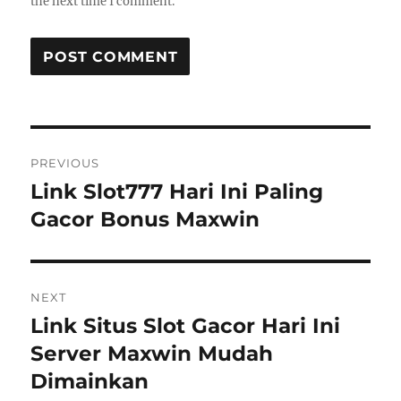
the next time I comment.
Post
PREVIOUS
navigation
Link Slot777 Hari Ini Paling
Previous
post:
Gacor Bonus Maxwin
NEXT
Link Situs Slot Gacor Hari Ini
Next
post:
Server Maxwin Mudah
Dimainkan