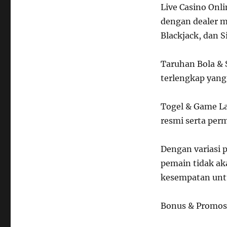
Live Casino Onl
dengan dealer m
Blackjack, dan S
Taruhan Bola & 
terlengkap yang 
Togel & Game La
resmi serta per
Dengan variasi 
pemain tidak ak
kesempatan untu
Bonus & Promo