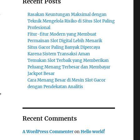
Recent Posts
a
Rasakan Keuntungan Maksimal dengan
Teknik Mengelola Risiko di Situs Slot Paling
Profesional
Fitur-fitur Modern yang Membuat
Permainan Slot Digital Lebih Menarik
Situs Gacor Paling Banyak Dipercaya
Karena Sistem Transaksi Aman
Temukan Slot Terbaik yang Memberikan
Peluang Menang Terbesar dan Membayar
Jackpot Besar
Cara Menang Besar di Mesin Slot Gacor
dengan Pendekatan Analitis
,
Recent Comments
A WordPress Commenter
on
Hello world!