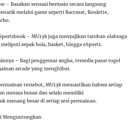
ine – Rasakan sensasi bermain secara langsung
enarik melalui game seperti Baccarat, Roulette,
icbo.
Sportsbook – MU138 juga menyajikan taruhan olahraga
meliputi sepak bola, basket, hingga eSports.
innya – Bagi penggemar angka, tersedia pasar togel
mainan arcade yang menghibur.
permainan tersebut, MU138 memastikan bahwa setiap
an merasa bosan dan selalu memiliki
k menang besar di setiap sesi permainan.
si Menguntungkan