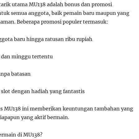
 tarik utama MU138 adalah bonus dan promosi
ntuk semua anggota, baik pemain baru maupun yang
aman. Beberapa promosi populer termasuk:
gota baru hingga ratusan ribu rupiah
i dan minggu tertentu
tanpa batasan
slot dengan hadiah yang fantastis
tas MU138 ini memberikan keuntungan tambahan yang
siapapun yang aktif bermain.
ermain di MU138?