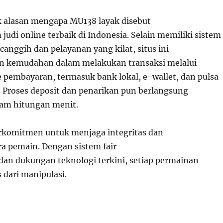
 alasan mengapa MU138 layak disebut
 judi online terbaik di Indonesia. Selain memiliki sistem
anggih dan pelayanan yang kilat, situs ini
n kemudahan dalam melakukan transaksi melalui
 pembayaran, termasuk bank lokal, e-wallet, dan pulsa
 Proses deposit dan penarikan pun berlangsung
lam hitungan menit.
rkomitmen untuk menjaga integritas dan
 pemain. Dengan sistem fair
dan dukungan teknologi terkini, setiap permainan
 dari manipulasi.