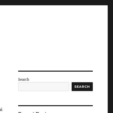
Search
SEARCH
i