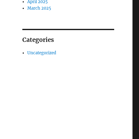
April 2025
March 2025
Categories
Uncategorized