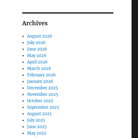
Archives
August 2026
July 2026
June 2026
May 2026
April 2026
March 2026
February 2026
January 2026
December 2025
November 2025
October 2025
September 2025
August 2025
July 2025
June 2025
May 2025