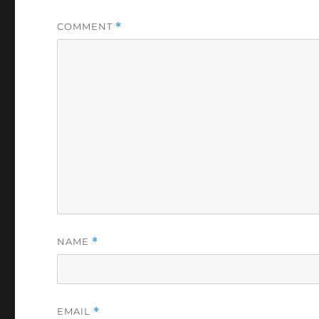
COMMENT
*
NAME
*
EMAIL
*