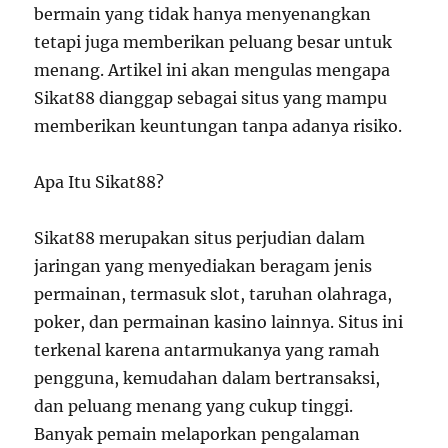
bermain yang tidak hanya menyenangkan
tetapi juga memberikan peluang besar untuk
menang. Artikel ini akan mengulas mengapa
Sikat88 dianggap sebagai situs yang mampu
memberikan keuntungan tanpa adanya risiko.
Apa Itu Sikat88?
Sikat88 merupakan situs perjudian dalam
jaringan yang menyediakan beragam jenis
permainan, termasuk slot, taruhan olahraga,
poker, dan permainan kasino lainnya. Situs ini
terkenal karena antarmukanya yang ramah
pengguna, kemudahan dalam bertransaksi,
dan peluang menang yang cukup tinggi.
Banyak pemain melaporkan pengalaman