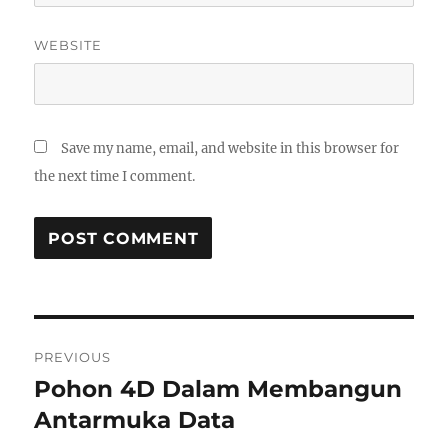
WEBSITE
Save my name, email, and website in this browser for
the next time I comment.
Post
PREVIOUS
navigation
Pohon 4D Dalam Membangun
Previous
post:
Antarmuka Data