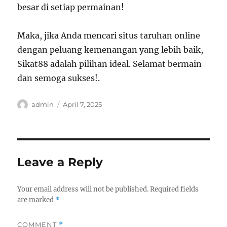
besar di setiap permainan!
Maka, jika Anda mencari situs taruhan online
dengan peluang kemenangan yang lebih baik,
Sikat88 adalah pilihan ideal. Selamat bermain
dan semoga sukses!.
Author
Posted
admin
April 7, 2025
on
Leave a Reply
Your email address will not be published.
Required fields
are marked
*
COMMENT
*