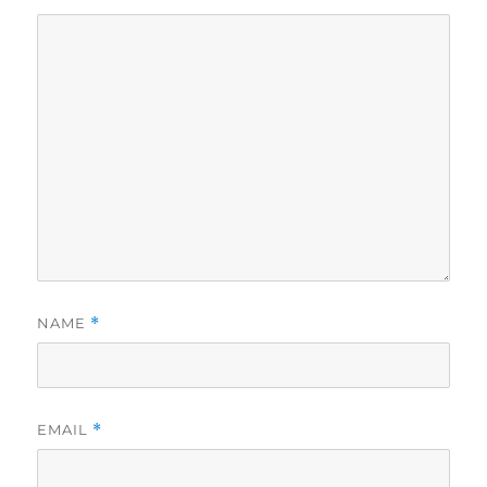
NAME
*
EMAIL
*