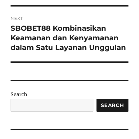
NEXT
SBOBET88 Kombinasikan
Next
post:
Keamanan dan Kenyamanan
dalam Satu Layanan Unggulan
Search
SEARCH