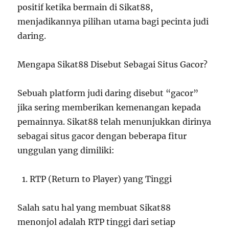
positif ketika bermain di Sikat88,
menjadikannya pilihan utama bagi pecinta judi
daring.
Mengapa Sikat88 Disebut Sebagai Situs Gacor?
Sebuah platform judi daring disebut “gacor”
jika sering memberikan kemenangan kepada
pemainnya. Sikat88 telah menunjukkan dirinya
sebagai situs gacor dengan beberapa fitur
unggulan yang dimiliki:
RTP (Return to Player) yang Tinggi
Salah satu hal yang membuat Sikat88
menonjol adalah RTP tinggi dari setiap