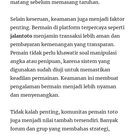
matang sebelum memasang taruhan.
Selain keseruan, keamanan juga menjadi faktor
penting. Bermain di platform terpercaya seperti
jalantoto
menjamin transaksi lebih aman dan
pembayaran kemenangan yang transparan.
Pemain tidak perlu khawatir soal manipulasi
angka atau penipuan, karena sistem yang
digunakan sudah diuji untuk memastikan
keadilan permainan. Keamanan ini membuat
pengalaman bermain menjadi lebih nyaman
dan menyenangkan.
Tidak kalah penting, komunitas pemain toto
juga menjadi nilai tambah tersendiri. Banyak
forum dan grup yang membahas strategi,