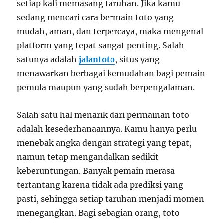
setiap kali memasang taruhan. Jika kamu
sedang mencari cara bermain toto yang
mudah, aman, dan terpercaya, maka mengenal
platform yang tepat sangat penting. Salah
satunya adalah
jalantoto
, situs yang
menawarkan berbagai kemudahan bagi pemain
pemula maupun yang sudah berpengalaman.
Salah satu hal menarik dari permainan toto
adalah kesederhanaannya. Kamu hanya perlu
menebak angka dengan strategi yang tepat,
namun tetap mengandalkan sedikit
keberuntungan. Banyak pemain merasa
tertantang karena tidak ada prediksi yang
pasti, sehingga setiap taruhan menjadi momen
menegangkan. Bagi sebagian orang, toto