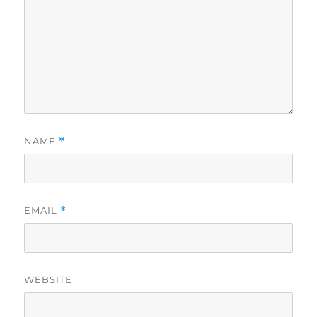
NAME
*
EMAIL
*
WEBSITE