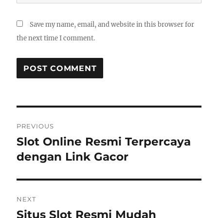
Save my name, email, and website in this browser for
the next time I comment.
Post
PREVIOUS
navigation
Slot Online Resmi Terpercaya
Previous
post:
dengan Link Gacor
NEXT
Situs Slot Resmi Mudah
Next