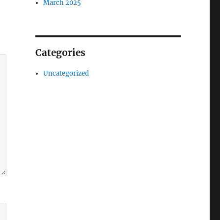
March 2025
Categories
Uncategorized