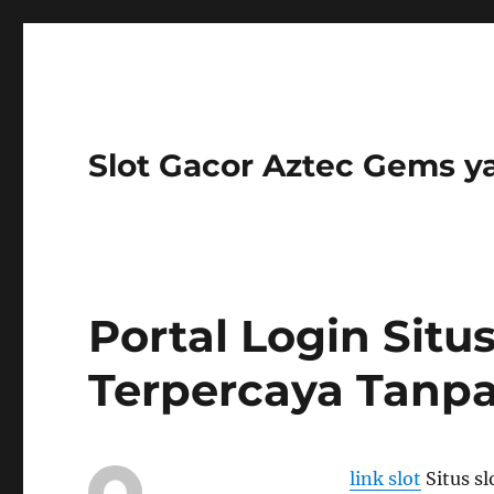
Slot Gacor Aztec Gems 
Portal Login Situ
Terpercaya Tanp
link slot
Situs s