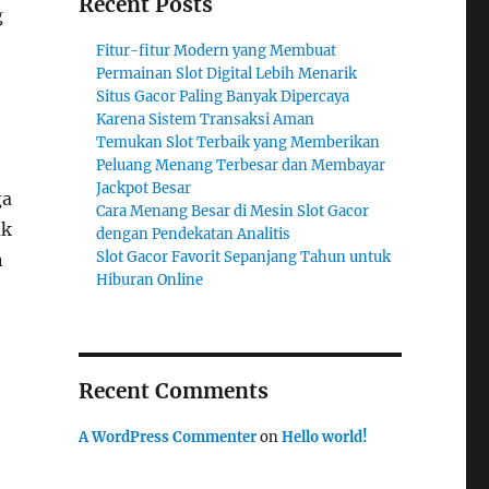
Recent Posts
g
Fitur-fitur Modern yang Membuat
Permainan Slot Digital Lebih Menarik
Situs Gacor Paling Banyak Dipercaya
Karena Sistem Transaksi Aman
Temukan Slot Terbaik yang Memberikan
Peluang Menang Terbesar dan Membayar
Jackpot Besar
ga
Cara Menang Besar di Mesin Slot Gacor
uk
dengan Pendekatan Analitis
Slot Gacor Favorit Sepanjang Tahun untuk
n
Hiburan Online
Recent Comments
A WordPress Commenter
on
Hello world!