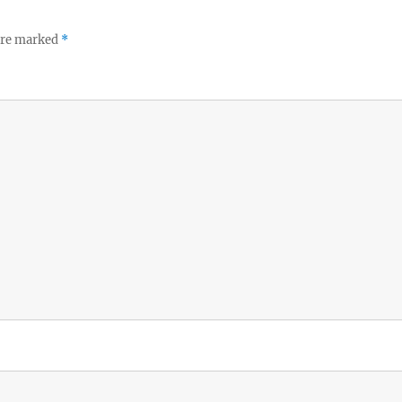
 are marked
*