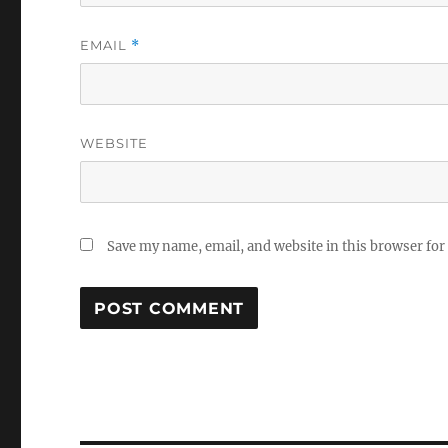
EMAIL
*
WEBSITE
Save my name, email, and website in this browser for