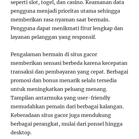
seperti slot, togel, dan casino. Keamanan data
pengguna menjadi prioritas utama sehingga
memberikan rasa nyaman saat bermain.
Pengguna dapat menikmati fitur lengkap dan
layanan pelanggan yang responsif.
Pengalaman bermain di situs gacor
memberikan sensasi berbeda karena kecepatan
transaksi dan pembayaran yang cepat. Berbagai
promosi dan bonus menarik selalu tersedia
untuk meningkatkan peluang menang.
Tampilan antarmuka yang user-friendly
memudahkan pemain dari berbagai kalangan.
Keberadaan situs gacor juga mendukung
berbagai perangkat, mulai dari ponsel hingga
desktop.