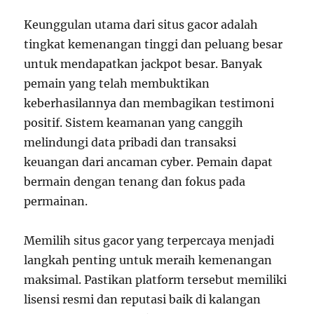
Keunggulan utama dari situs gacor adalah
tingkat kemenangan tinggi dan peluang besar
untuk mendapatkan jackpot besar. Banyak
pemain yang telah membuktikan
keberhasilannya dan membagikan testimoni
positif. Sistem keamanan yang canggih
melindungi data pribadi dan transaksi
keuangan dari ancaman cyber. Pemain dapat
bermain dengan tenang dan fokus pada
permainan.
Memilih situs gacor yang terpercaya menjadi
langkah penting untuk meraih kemenangan
maksimal. Pastikan platform tersebut memiliki
lisensi resmi dan reputasi baik di kalangan