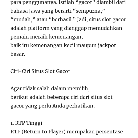
para penggunanya. Istilah “gacor” diambil dari
bahasa Jawa yang berarti “sempurna,”
“mudah,” atau “berhasil.” Jadi, situs slot gacor
adalah platform yang dianggap memudahkan
pemain meraih kemenangan,
baik itu kemenangan kecil maupun jackpot
besar.
Ciri-Ciri Situs Slot Gacor
Agar tidak salah dalam memilih,
berikut adalah beberapa ciri dari situs slot
gacor yang perlu Anda perhatikan:
1. RTP Tinggi
RTP (Return to Player) merupakan persentase