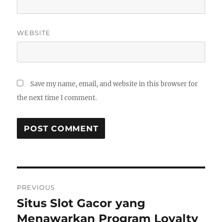
WEBSITE
Save my name, email, and website in this browser for
the next time I comment.
Post
PREVIOUS
navigation
Situs Slot Gacor yang
Previous
post:
Menawarkan Program Loyalty