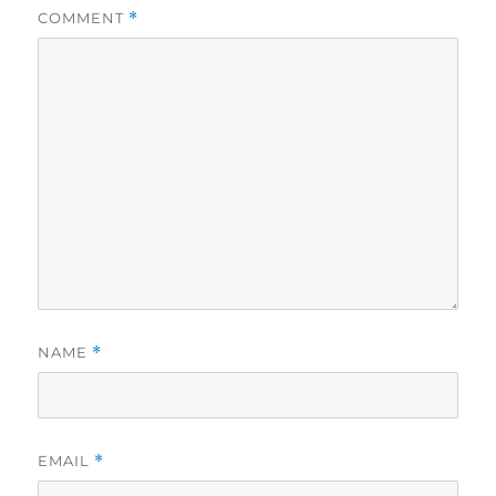
COMMENT
*
NAME
*
EMAIL
*