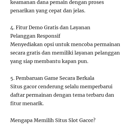
keamanan dana pemain dengan proses
penarikan yang cepat dan jelas.
4. Fitur Demo Gratis dan Layanan
Pelanggan Responsif
Menyediakan opsi untuk mencoba permainan
secara gratis dan memiliki layanan pelanggan
yang siap membantu kapan pun.
5. Pembaruan Game Secara Berkala
Situs gacor cenderung selalu memperbarui
daftar permainan dengan tema terbaru dan
fitur menarik.
Mengapa Memilih Situs Slot Gacor?