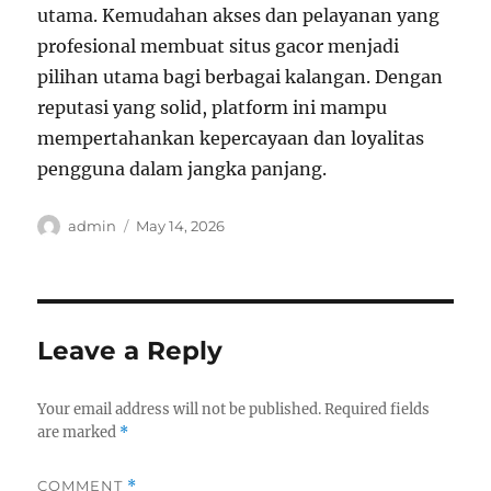
utama. Kemudahan akses dan pelayanan yang
profesional membuat situs gacor menjadi
pilihan utama bagi berbagai kalangan. Dengan
reputasi yang solid, platform ini mampu
mempertahankan kepercayaan dan loyalitas
pengguna dalam jangka panjang.
Author
Posted
admin
May 14, 2026
on
Leave a Reply
Your email address will not be published.
Required fields
are marked
*
COMMENT
*