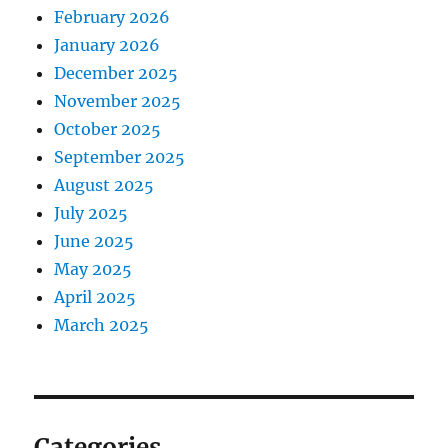
February 2026
January 2026
December 2025
November 2025
October 2025
September 2025
August 2025
July 2025
June 2025
May 2025
April 2025
March 2025
Categories