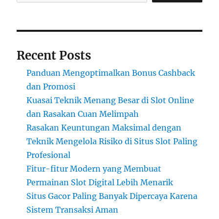
Recent Posts
Panduan Mengoptimalkan Bonus Cashback
dan Promosi
Kuasai Teknik Menang Besar di Slot Online
dan Rasakan Cuan Melimpah
Rasakan Keuntungan Maksimal dengan
Teknik Mengelola Risiko di Situs Slot Paling
Profesional
Fitur-fitur Modern yang Membuat
Permainan Slot Digital Lebih Menarik
Situs Gacor Paling Banyak Dipercaya Karena
Sistem Transaksi Aman