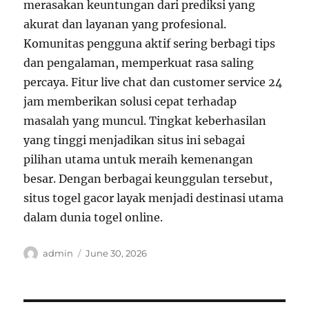
merasakan keuntungan dari prediksi yang
akurat dan layanan yang profesional.
Komunitas pengguna aktif sering berbagi tips
dan pengalaman, memperkuat rasa saling
percaya. Fitur live chat dan customer service 24
jam memberikan solusi cepat terhadap
masalah yang muncul. Tingkat keberhasilan
yang tinggi menjadikan situs ini sebagai
pilihan utama untuk meraih kemenangan
besar. Dengan berbagai keunggulan tersebut,
situs togel gacor layak menjadi destinasi utama
dalam dunia togel online.
Author
Posted
admin
June 30, 2026
on