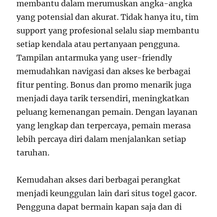
membantu dalam merumuskan angka-angka
yang potensial dan akurat. Tidak hanya itu, tim
support yang profesional selalu siap membantu
setiap kendala atau pertanyaan pengguna.
Tampilan antarmuka yang user-friendly
memudahkan navigasi dan akses ke berbagai
fitur penting. Bonus dan promo menarik juga
menjadi daya tarik tersendiri, meningkatkan
peluang kemenangan pemain. Dengan layanan
yang lengkap dan terpercaya, pemain merasa
lebih percaya diri dalam menjalankan setiap
taruhan.
Kemudahan akses dari berbagai perangkat
menjadi keunggulan lain dari situs togel gacor.
Pengguna dapat bermain kapan saja dan di