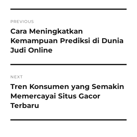
Post
PREVIOUS
navigation
Cara Meningkatkan
Previous
post:
Kemampuan Prediksi di Dunia
Judi Online
NEXT
Tren Konsumen yang Semakin
Next
post:
Memercayai Situs Gacor
Terbaru