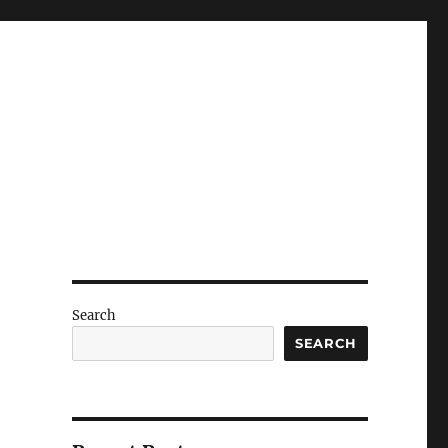
Search
SEARCH