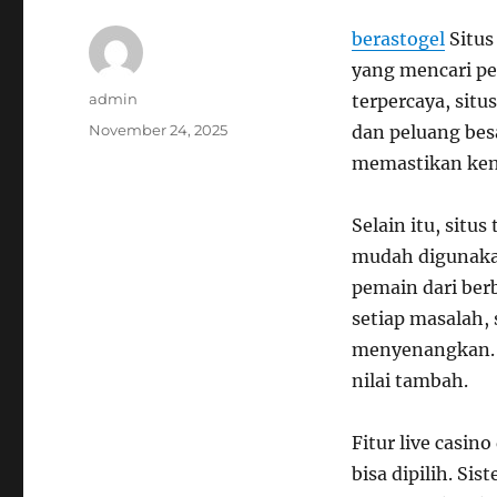
berastogel
Situs
yang mencari pe
Author
admin
terpercaya, sit
Posted
November 24, 2025
dan peluang bes
on
memastikan ken
Selain itu, situ
mudah digunaka
pemain dari ber
setiap masalah,
menyenangkan. K
nilai tambah.
Fitur live casi
bisa dipilih. S