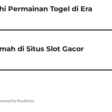
ahi Permainan Togel di Era
ah di Situs Slot Gacor
powered by WordPress