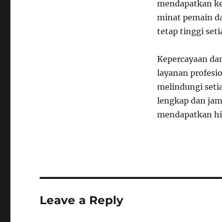
mendapatkan ke
minat pemain da
tetap tinggi seti
Kepercayaan dan
layanan profesi
melindungi seti
lengkap dan jam
mendapatkan hi
Leave a Reply