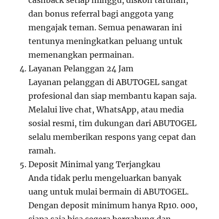
cashback setiap minggu, diskon taruhan,
dan bonus referral bagi anggota yang
mengajak teman. Semua penawaran ini
tentunya meningkatkan peluang untuk
memenangkan permainan.
Layanan Pelanggan 24 Jam
Layanan pelanggan di ABUTOGEL sangat
profesional dan siap membantu kapan saja.
Melalui live chat, WhatsApp, atau media
sosial resmi, tim dukungan dari ABUTOGEL
selalu memberikan respons yang cepat dan
ramah.
Deposit Minimal yang Terjangkau
Anda tidak perlu mengeluarkan banyak
uang untuk mulai bermain di ABUTOGEL.
Dengan deposit minimum hanya Rp10. 000,