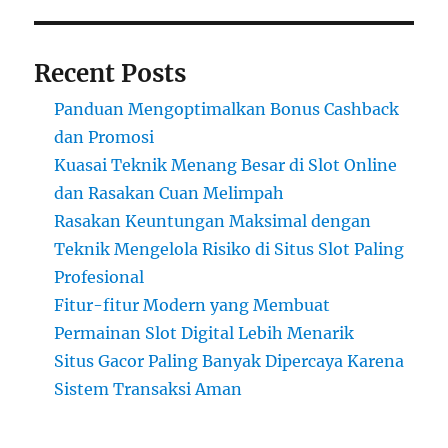
Recent Posts
Panduan Mengoptimalkan Bonus Cashback
dan Promosi
Kuasai Teknik Menang Besar di Slot Online
dan Rasakan Cuan Melimpah
Rasakan Keuntungan Maksimal dengan
Teknik Mengelola Risiko di Situs Slot Paling
Profesional
Fitur-fitur Modern yang Membuat
Permainan Slot Digital Lebih Menarik
Situs Gacor Paling Banyak Dipercaya Karena
Sistem Transaksi Aman