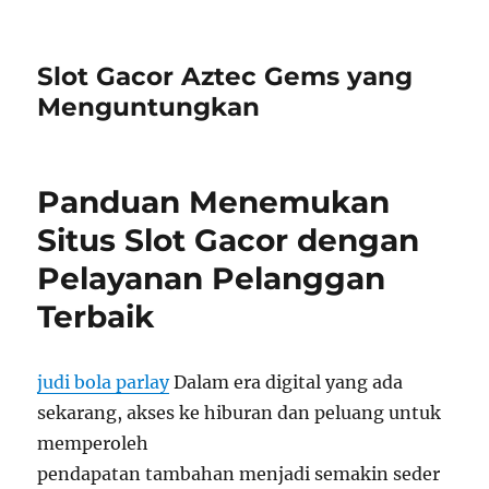
Slot Gacor Aztec Gems yang
Menguntungkan
Panduan Menemukan
Situs Slot Gacor dengan
Pelayanan Pelanggan
Terbaik
judi bola parlay
Dalam era digital yang ada
sekarang, akses ke hiburan dan peluang untuk
memperoleh
pendapatan tambahan menjadi semakin seder