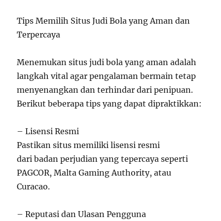
Tips Memilih Situs Judi Bola yang Aman dan
Terpercaya
Menemukan situs judi bola yang aman adalah
langkah vital agar pengalaman bermain tetap
menyenangkan dan terhindar dari penipuan.
Berikut beberapa tips yang dapat dipraktikkan:
– Lisensi Resmi
Pastikan situs memiliki lisensi resmi
dari badan perjudian yang tepercaya seperti
PAGCOR, Malta Gaming Authority, atau
Curacao.
– Reputasi dan Ulasan Pengguna