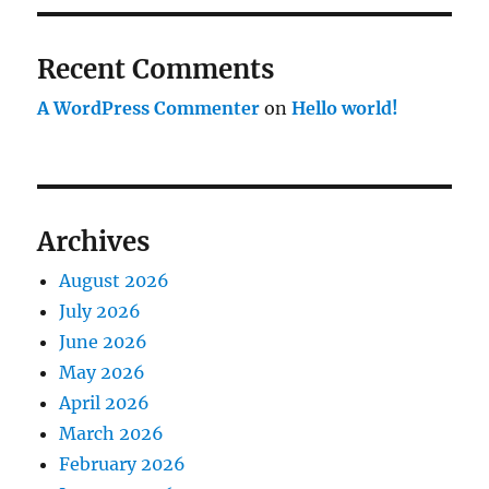
Recent Comments
A WordPress Commenter
on
Hello world!
Archives
August 2026
July 2026
June 2026
May 2026
April 2026
March 2026
February 2026