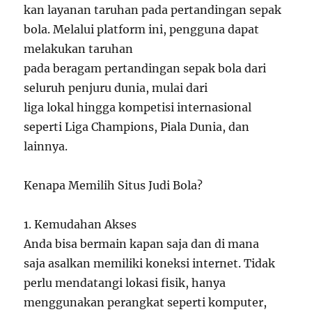
kan layanan taruhan pada pertandingan sepak
bola. Melalui platform ini, pengguna dapat
melakukan taruhan
pada beragam pertandingan sepak bola dari
seluruh penjuru dunia, mulai dari
liga lokal hingga kompetisi internasional
seperti Liga Champions, Piala Dunia, dan
lainnya.
Kenapa Memilih Situs Judi Bola?
1. Kemudahan Akses
Anda bisa bermain kapan saja dan di mana
saja asalkan memiliki koneksi internet. Tidak
perlu mendatangi lokasi fisik, hanya
menggunakan perangkat seperti komputer,