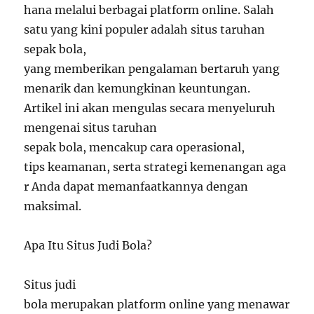
hana melalui berbagai platform online. Salah
satu yang kini populer adalah situs taruhan
sepak bola,
yang memberikan pengalaman bertaruh yang
menarik dan kemungkinan keuntungan.
Artikel ini akan mengulas secara menyeluruh
mengenai situs taruhan
sepak bola, mencakup cara operasional,
tips keamanan, serta strategi kemenangan aga
r Anda dapat memanfaatkannya dengan
maksimal.
Apa Itu Situs Judi Bola?
Situs judi
bola merupakan platform online yang menawar