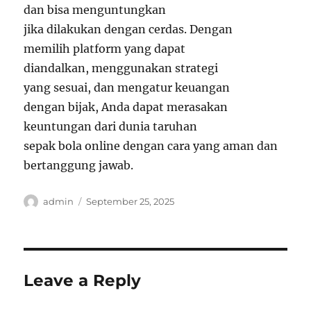
dan bisa menguntungkan
jika dilakukan dengan cerdas. Dengan
memilih platform yang dapat
diandalkan, menggunakan strategi
yang sesuai, dan mengatur keuangan
dengan bijak, Anda dapat merasakan
keuntungan dari dunia taruhan
sepak bola online dengan cara yang aman dan
bertanggung jawab.
Author
Posted
admin
September 25, 2025
on
Leave a Reply