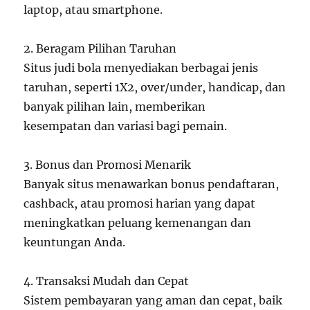
laptop, atau smartphone.
2. Beragam Pilihan Taruhan
Situs judi bola menyediakan berbagai jenis
taruhan, seperti 1X2, over/under, handicap, dan
banyak pilihan lain, memberikan
kesempatan dan variasi bagi pemain.
3. Bonus dan Promosi Menarik
Banyak situs menawarkan bonus pendaftaran,
cashback, atau promosi harian yang dapat
meningkatkan peluang kemenangan dan
keuntungan Anda.
4. Transaksi Mudah dan Cepat
Sistem pembayaran yang aman dan cepat, baik