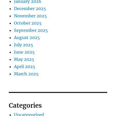
January 2026
December 2025
November 2025
October 2025
September 2025
August 2025
July 2025
June 2025
May 2025
April 2025
March 2025
Categories
Uncategorized