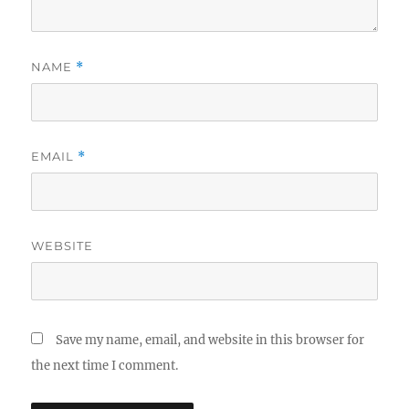
NAME
*
EMAIL
*
WEBSITE
Save my name, email, and website in this browser for
the next time I comment.