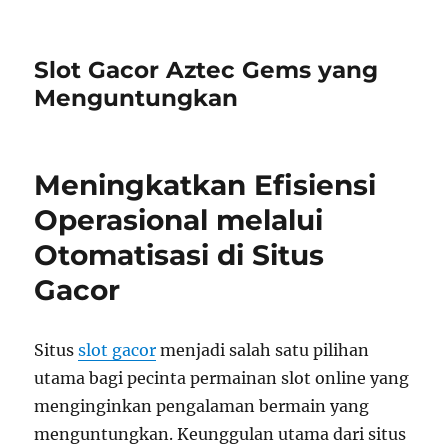
Slot Gacor Aztec Gems yang
Menguntungkan
Meningkatkan Efisiensi
Operasional melalui
Otomatisasi di Situs
Gacor
Situs
slot gacor
menjadi salah satu pilihan
utama bagi pecinta permainan slot online yang
menginginkan pengalaman bermain yang
menguntungkan. Keunggulan utama dari situs