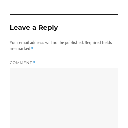
on
Leave a Reply
Your email address will not be published.
Required fields
are marked
*
COMMENT
*