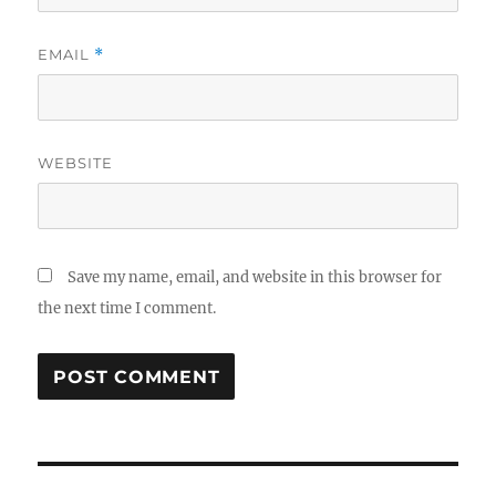
EMAIL
*
WEBSITE
Save my name, email, and website in this browser for
the next time I comment.
Post