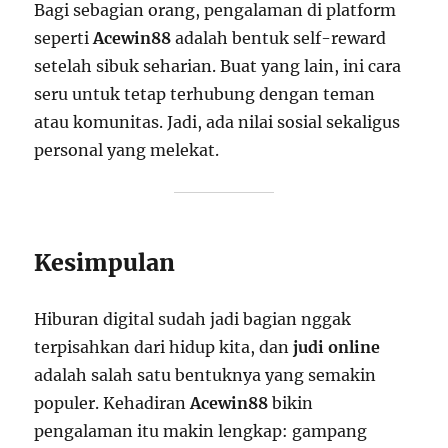
Bagi sebagian orang, pengalaman di platform
seperti
Acewin88
adalah bentuk self-reward
setelah sibuk seharian. Buat yang lain, ini cara
seru untuk tetap terhubung dengan teman
atau komunitas. Jadi, ada nilai sosial sekaligus
personal yang melekat.
Kesimpulan
Hiburan digital sudah jadi bagian nggak
terpisahkan dari hidup kita, dan
judi online
adalah salah satu bentuknya yang semakin
populer. Kehadiran
Acewin88
bikin
pengalaman itu makin lengkap: gampang