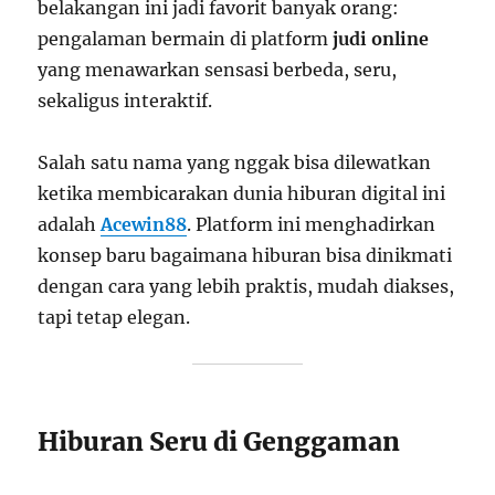
belakangan ini jadi favorit banyak orang:
pengalaman bermain di platform
judi online
yang menawarkan sensasi berbeda, seru,
sekaligus interaktif.
Salah satu nama yang nggak bisa dilewatkan
ketika membicarakan dunia hiburan digital ini
adalah
Acewin88
. Platform ini menghadirkan
konsep baru bagaimana hiburan bisa dinikmati
dengan cara yang lebih praktis, mudah diakses,
tapi tetap elegan.
Hiburan Seru di Genggaman