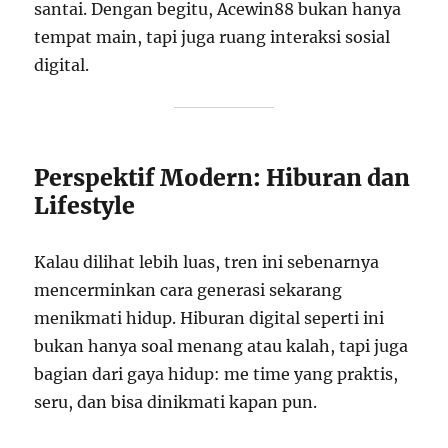
santai. Dengan begitu, Acewin88 bukan hanya
tempat main, tapi juga ruang interaksi sosial
digital.
Perspektif Modern: Hiburan dan
Lifestyle
Kalau dilihat lebih luas, tren ini sebenarnya
mencerminkan cara generasi sekarang
menikmati hidup. Hiburan digital seperti ini
bukan hanya soal menang atau kalah, tapi juga
bagian dari gaya hidup: me time yang praktis,
seru, dan bisa dinikmati kapan pun.