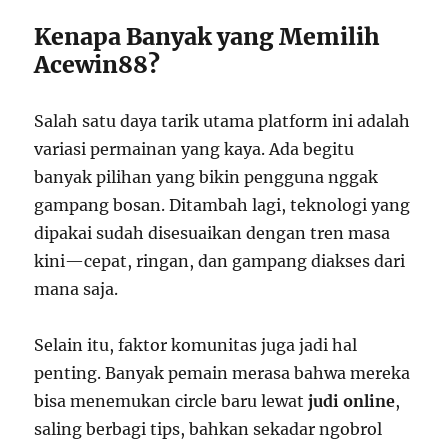
Kenapa Banyak yang Memilih
Acewin88?
Salah satu daya tarik utama platform ini adalah
variasi permainan yang kaya. Ada begitu
banyak pilihan yang bikin pengguna nggak
gampang bosan. Ditambah lagi, teknologi yang
dipakai sudah disesuaikan dengan tren masa
kini—cepat, ringan, dan gampang diakses dari
mana saja.
Selain itu, faktor komunitas juga jadi hal
penting. Banyak pemain merasa bahwa mereka
bisa menemukan circle baru lewat
judi online
,
saling berbagi tips, bahkan sekadar ngobrol