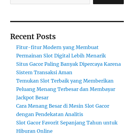
Recent Posts
Fitur-fitur Modern yang Membuat
Permainan Slot Digital Lebih Menarik
Situs Gacor Paling Banyak Dipercaya Karena
Sistem Transaksi Aman
Temukan Slot Terbaik yang Memberikan
Peluang Menang Terbesar dan Membayar
Jackpot Besar
Cara Menang Besar di Mesin Slot Gacor
dengan Pendekatan Analitis
Slot Gacor Favorit Sepanjang Tahun untuk
Hiburan Online