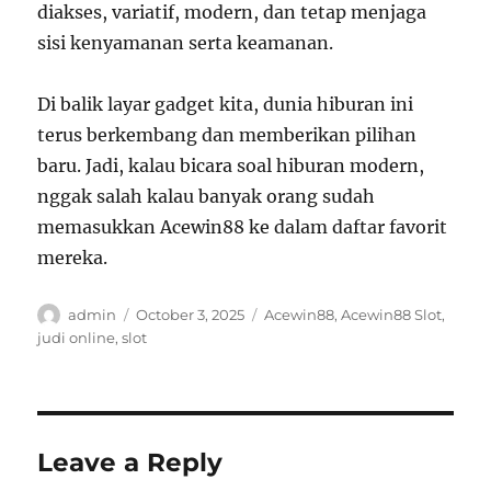
diakses, variatif, modern, dan tetap menjaga
sisi kenyamanan serta keamanan.
Di balik layar gadget kita, dunia hiburan ini
terus berkembang dan memberikan pilihan
baru. Jadi, kalau bicara soal hiburan modern,
nggak salah kalau banyak orang sudah
memasukkan Acewin88 ke dalam daftar favorit
mereka.
Author
Posted
Tags
admin
October 3, 2025
Acewin88
,
Acewin88 Slot
,
on
judi online
,
slot
Leave a Reply