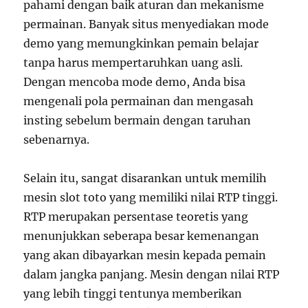
pahami dengan baik aturan dan mekanisme
permainan. Banyak situs menyediakan mode
demo yang memungkinkan pemain belajar
tanpa harus mempertaruhkan uang asli.
Dengan mencoba mode demo, Anda bisa
mengenali pola permainan dan mengasah
insting sebelum bermain dengan taruhan
sebenarnya.
Selain itu, sangat disarankan untuk memilih
mesin slot toto yang memiliki nilai RTP tinggi.
RTP merupakan persentase teoretis yang
menunjukkan seberapa besar kemenangan
yang akan dibayarkan mesin kepada pemain
dalam jangka panjang. Mesin dengan nilai RTP
yang lebih tinggi tentunya memberikan