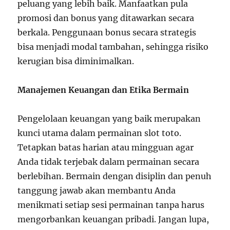
peluang yang lebih baik. Manfaatkan pula
promosi dan bonus yang ditawarkan secara
berkala. Penggunaan bonus secara strategis
bisa menjadi modal tambahan, sehingga risiko
kerugian bisa diminimalkan.
Manajemen Keuangan dan Etika Bermain
Pengelolaan keuangan yang baik merupakan
kunci utama dalam permainan slot toto.
Tetapkan batas harian atau mingguan agar
Anda tidak terjebak dalam permainan secara
berlebihan. Bermain dengan disiplin dan penuh
tanggung jawab akan membantu Anda
menikmati setiap sesi permainan tanpa harus
mengorbankan keuangan pribadi. Jangan lupa,