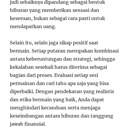
judi sebaiknya dipandang sebagai bentuk
hiburan yang memberikan sensasi dan
keseruan, bukan sebagai cara pasti untuk
mendapatkan uang.
Selain itu, selalu jaga sikap positif saat
bermain. Setiap putaran merupakan kombinasi
antara keberuntungan dan strategi, sehingga
kekalahan sesekali harus diterima sebagai
bagian dari proses. Evaluasi setiap sesi
permainan dan cari tahu apa saja yang bisa
diperbaiki. Dengan pendekatan yang realistis
dan etika bermain yang baik, Anda dapat
menghindari kecanduan serta menjaga
keseimbangan antara hiburan dan tanggung
jawab finansial.