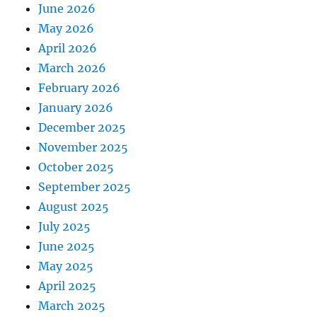
June 2026
May 2026
April 2026
March 2026
February 2026
January 2026
December 2025
November 2025
October 2025
September 2025
August 2025
July 2025
June 2025
May 2025
April 2025
March 2025