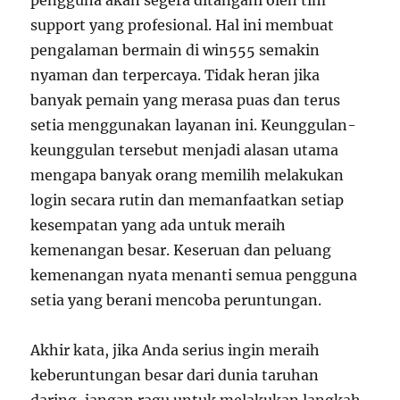
pengguna akan segera ditangani oleh tim
support yang profesional. Hal ini membuat
pengalaman bermain di win555 semakin
nyaman dan terpercaya. Tidak heran jika
banyak pemain yang merasa puas dan terus
setia menggunakan layanan ini. Keunggulan-
keunggulan tersebut menjadi alasan utama
mengapa banyak orang memilih melakukan
login secara rutin dan memanfaatkan setiap
kesempatan yang ada untuk meraih
kemenangan besar. Keseruan dan peluang
kemenangan nyata menanti semua pengguna
setia yang berani mencoba peruntungan.
Akhir kata, jika Anda serius ingin meraih
keberuntungan besar dari dunia taruhan