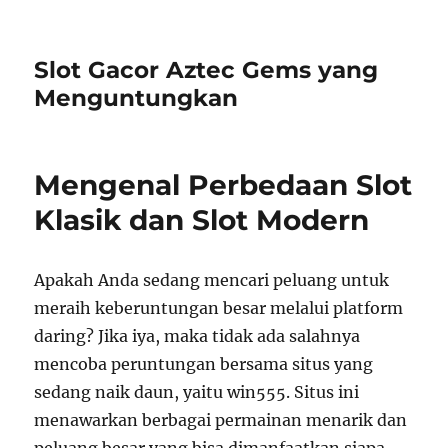
Slot Gacor Aztec Gems yang
Menguntungkan
Mengenal Perbedaan Slot
Klasik dan Slot Modern
Apakah Anda sedang mencari peluang untuk
meraih keberuntungan besar melalui platform
daring? Jika iya, maka tidak ada salahnya
mencoba peruntungan bersama situs yang
sedang naik daun, yaitu win555. Situs ini
menawarkan berbagai permainan menarik dan