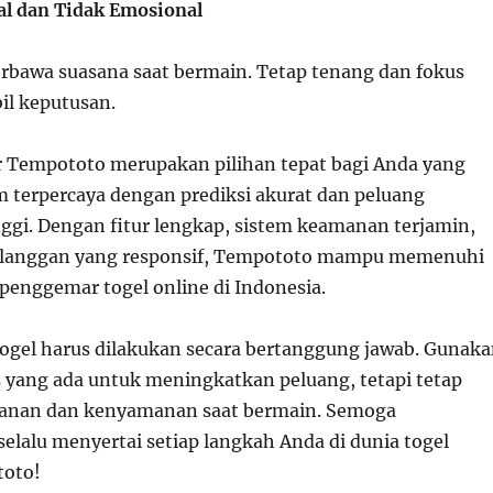
al dan Tidak Emosional
terbawa suasana saat bermain. Tetap tenang dan fokus
l keputusan.
or Tempototo merupakan pilihan tepat bagi Anda yang
m terpercaya dengan prediksi akurat dan peluang
gi. Dengan fitur lengkap, sistem keamanan terjamin,
pelanggan yang responsif, Tempototo mampu memenuhi
penggemar togel online di Indonesia.
togel harus dilakukan secara bertanggung jawab. Gunak
ps yang ada untuk meningkatkan peluang, tetapi tetap
nan dan kenyamanan saat bermain. Semoga
elalu menyertai setiap langkah Anda di dunia togel
oto!