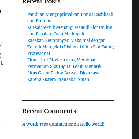
Recent Posts
u
Panduan Mengoptimalkan Bonus Cashback
dan Promosi
Kuasai Teknik Menang Besar di Slot Online
i
dan Rasakan Cuan Melimpah
Rasakan Keuntungan Maksimal dengan
el
Teknik Mengelola Risiko di Situs Slot Paling
Profesional
y
,
Fitur-fitur Modern yang Membuat
f.
Permainan Slot Digital Lebih Menarik
Situs Gacor Paling Banyak Dipercaya
Karena Sistem Transaksi Aman
Recent Comments
n
A WordPress Commenter
on
Hello world!