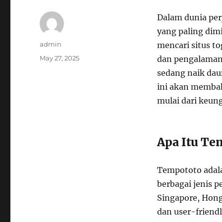
Dalam dunia per
yang paling dim
Author
admin
mencari situs t
Posted
May 27, 2025
dan pengalaman
on
sedang naik dau
ini akan membah
mulai dari keung
Apa Itu Te
Tempototo adala
berbagai jenis p
Singapore, Hong
dan user-frien