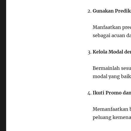
Gunakan Prediks
Manfaatkan pred
sebagai acuan 
Kelola Modal de
Bermainlah ses
modal yang baik
Ikuti Promo da
Memanfaatkan b
peluang kemena