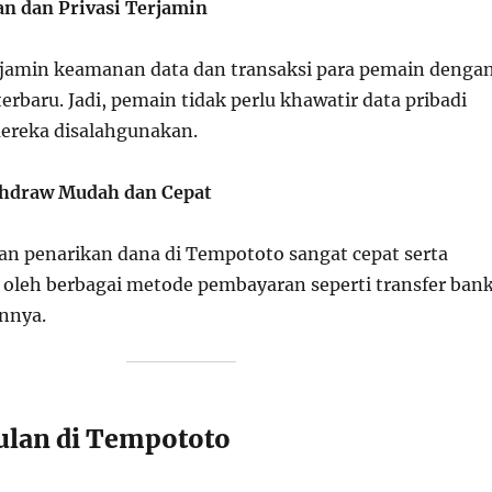
n dan Privasi Terjamin
amin keamanan data dan transaksi para pemain denga
terbaru. Jadi, pemain tidak perlu khawatir data pribadi
ereka disalahgunakan.
thdraw Mudah dan Cepat
dan penarikan dana di Tempototo sangat cepat serta
oleh berbagai metode pembayaran seperti transfer bank
innya.
ulan di Tempototo