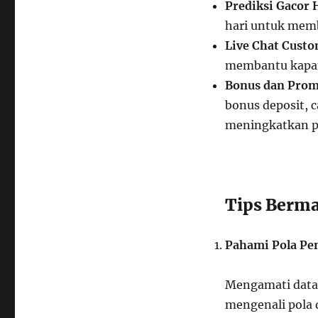
Prediksi Gacor 
hari untuk mem
Live Chat Custo
membantu kapan
Bonus dan Prom
bonus deposit, 
meningkatkan p
Tips Berma
Pahami Pola Pe
Mengamati data
mengenali pola 