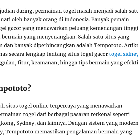
judian daring, permainan togel masih menjadi salah sat
inati oleh banyak orang di Indonesia. Banyak pemain
ogel gacor yang menawarkan peluang kemenangan tingg
 bermain yang menyenangkan. Salah satu situs yang
n dan banyak diperbincangkan adalah Tempototo. Artik
as secara lengkap tentang situs togel gacor
togel sidne
gulan, fitur, keamanan, hingga tips bermain yang efekti
mpototo?
h situs togel online terpercaya yang menawarkan
ermainan togel dari berbagai pasaran terkenal seperti
kong, Sydney, dan lainnya. Dengan sistem yang moder
dly, Tempototo memastikan pengalaman bermain yang