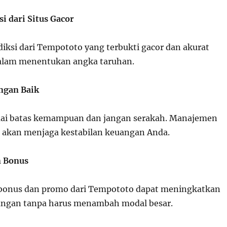
i dari Situs Gacor
iksi dari Tempototo yang terbukti gacor dan akurat
dalam menentukan angka taruhan.
ngan Baik
uai batas kemampuan dan jangan serakah. Manajemen
 akan menjaga kestabilan keuangan Anda.
n Bonus
onus dan promo dari Tempototo dapat meningkatkan
ngan tanpa harus menambah modal besar.