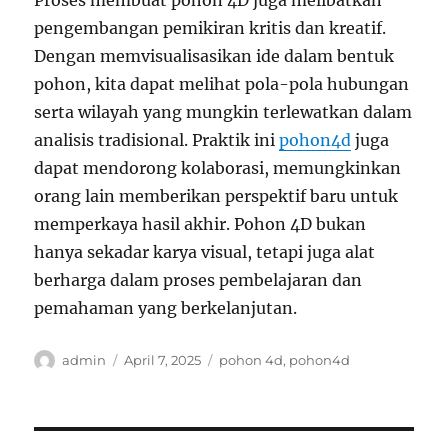
Proses membuat pohon 4D juga melibatkan
pengembangan pemikiran kritis dan kreatif.
Dengan memvisualisasikan ide dalam bentuk
pohon, kita dapat melihat pola-pola hubungan
serta wilayah yang mungkin terlewatkan dalam
analisis tradisional. Praktik ini
pohon4d
juga
dapat mendorong kolaborasi, memungkinkan
orang lain memberikan perspektif baru untuk
memperkaya hasil akhir. Pohon 4D bukan
hanya sekadar karya visual, tetapi juga alat
berharga dalam proses pembelajaran dan
pemahaman yang berkelanjutan.
Author
Posted
Tags
admin
April 7, 2025
pohon 4d
,
pohon4d
on