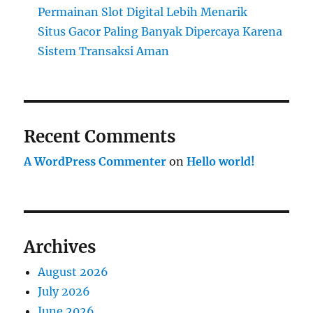
Permainan Slot Digital Lebih Menarik
Situs Gacor Paling Banyak Dipercaya Karena
Sistem Transaksi Aman
Recent Comments
A WordPress Commenter
on
Hello world!
Archives
August 2026
July 2026
June 2026