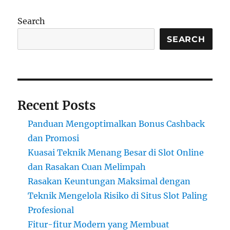
Search
SEARCH
Recent Posts
Panduan Mengoptimalkan Bonus Cashback
dan Promosi
Kuasai Teknik Menang Besar di Slot Online
dan Rasakan Cuan Melimpah
Rasakan Keuntungan Maksimal dengan
Teknik Mengelola Risiko di Situs Slot Paling
Profesional
Fitur-fitur Modern yang Membuat