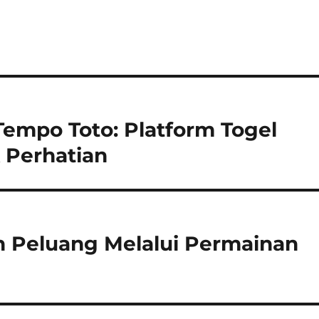
empo Toto: Platform Togel
 Perhatian
n Peluang Melalui Permainan