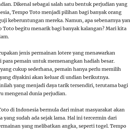
dian. Dikenal sebagai salah satu bentuk perjudian yang
nesia, Tempo Toto menjadi pilihan bagi banyak orang
guji keberuntungan mereka. Namun, apa sebenarnya ya
oto begitu menarik bagi banyak kalangan? Mari kita
alam.
upakan jenis permainan lotere yang menawarkan
i para pemain untuk memenangkan hadiah besar.
 yang cukup sederhana, pemain hanya perlu memilih
yang diyakini akan keluar di undian berikutnya.
ilah yang menjadi daya tarik tersendiri, terutama bagi
u mengenal dunia perjudian.
oto di Indonesia bermula dari minat masyarakat akan
 yang sudah ada sejak lama. Hal ini tercermin dari
permainan yang melibatkan angka, seperti togel. Tempo