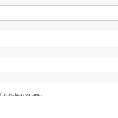
 the next time I comment.