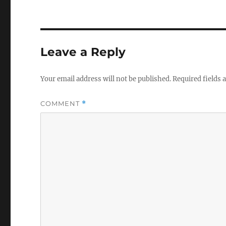
Leave a Reply
Your email address will not be published.
Required fields
COMMENT
*