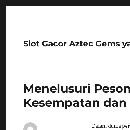
Slot Gacor Aztec Gems 
Menelusuri Peson
Kesempatan dan
Dalam dunia pe