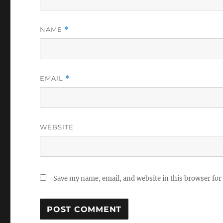
NAME
*
EMAIL
*
WEBSITE
Save my name, email, and website in this browser for