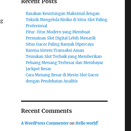
Recent Posts
Rasakan Keuntungan Maksimal dengan
Teknik Mengelola Risiko di Situs Slot Paling
ng
Profesional
Fitur-fitur Modern yang Membuat
Permainan Slot Digital Lebih Menarik
Situs Gacor Paling Banyak Dipercaya
Karena Sistem Transaksi Aman
Temukan Slot Terbaik yang Memberikan
Peluang Menang Terbesar dan Membayar
Jackpot Besar
Cara Menang Besar di Mesin Slot Gacor
dengan Pendekatan Analitis
Recent Comments
A WordPress Commenter
on
Hello world!