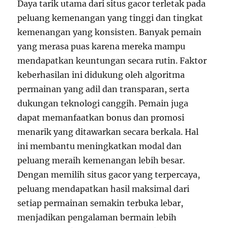
Daya tarik utama dari situs gacor terletak pada
peluang kemenangan yang tinggi dan tingkat
kemenangan yang konsisten. Banyak pemain
yang merasa puas karena mereka mampu
mendapatkan keuntungan secara rutin. Faktor
keberhasilan ini didukung oleh algoritma
permainan yang adil dan transparan, serta
dukungan teknologi canggih. Pemain juga
dapat memanfaatkan bonus dan promosi
menarik yang ditawarkan secara berkala. Hal
ini membantu meningkatkan modal dan
peluang meraih kemenangan lebih besar.
Dengan memilih situs gacor yang terpercaya,
peluang mendapatkan hasil maksimal dari
setiap permainan semakin terbuka lebar,
menjadikan pengalaman bermain lebih