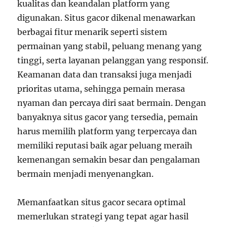
kualitas dan keandalan platform yang
digunakan. Situs gacor dikenal menawarkan
berbagai fitur menarik seperti sistem
permainan yang stabil, peluang menang yang
tinggi, serta layanan pelanggan yang responsif.
Keamanan data dan transaksi juga menjadi
prioritas utama, sehingga pemain merasa
nyaman dan percaya diri saat bermain. Dengan
banyaknya situs gacor yang tersedia, pemain
harus memilih platform yang terpercaya dan
memiliki reputasi baik agar peluang meraih
kemenangan semakin besar dan pengalaman
bermain menjadi menyenangkan.
Memanfaatkan situs gacor secara optimal
memerlukan strategi yang tepat agar hasil