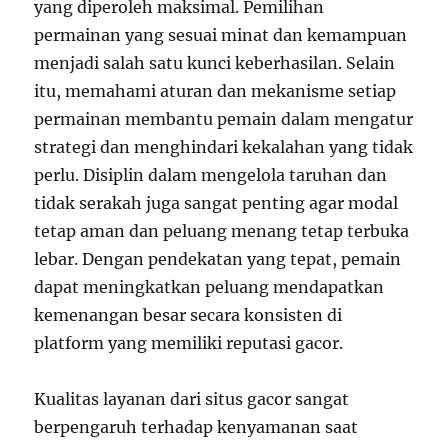
yang diperoleh maksimal. Pemilihan
permainan yang sesuai minat dan kemampuan
menjadi salah satu kunci keberhasilan. Selain
itu, memahami aturan dan mekanisme setiap
permainan membantu pemain dalam mengatur
strategi dan menghindari kekalahan yang tidak
perlu. Disiplin dalam mengelola taruhan dan
tidak serakah juga sangat penting agar modal
tetap aman dan peluang menang tetap terbuka
lebar. Dengan pendekatan yang tepat, pemain
dapat meningkatkan peluang mendapatkan
kemenangan besar secara konsisten di
platform yang memiliki reputasi gacor.
Kualitas layanan dari situs gacor sangat
berpengaruh terhadap kenyamanan saat