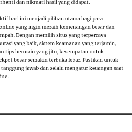
rhenti dan nikmati hasil yang didapat.
aktif hari ini menjadi pilihan utama bagi para
online yang ingin meraih kemenangan besar dan
mpah. Dengan memilih situs yang terpercaya
putasi yang baik, sistem keamanan yang terjamin,
n tips bermain yang jitu, kesempatan untuk
kpot besar semakin terbuka lebar. Pastikan untuk
tanggung jawab dan selalu mengatur keuangan saat
ine.