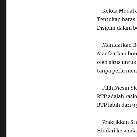
– Kelola Modal 
Tentukan batas 
Disiplin dalam 
– Manfaatkan B
Manfaatkan bonu
oleh situs unt
tanpa perlu men
– Pilih Mesin S
RTP adalah rasi
RTP lebih dari 
– Praktikkan St
Hindari keserak