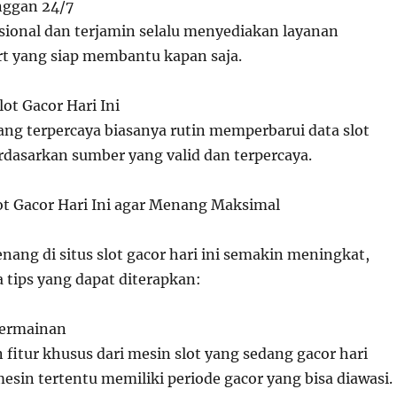
nggan 24/7
esional dan terjamin selalu menyediakan layanan
t yang siap membantu kapan saja.
lot Gacor Hari Ini
ang terpercaya biasanya rutin memperbarui data slot
erdasarkan sumber yang valid dan terpercaya.
ot Gacor Hari Ini agar Menang Maksimal
ang di situs slot gacor hari ini semakin meningkat,
 tips yang dapat diterapkan:
Permainan
 fitur khusus dari mesin slot yang sedang gacor hari
esin tertentu memiliki periode gacor yang bisa diawasi.