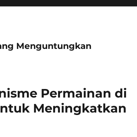
yang Menguntungkan
isme Permainan di
 untuk Meningkatkan