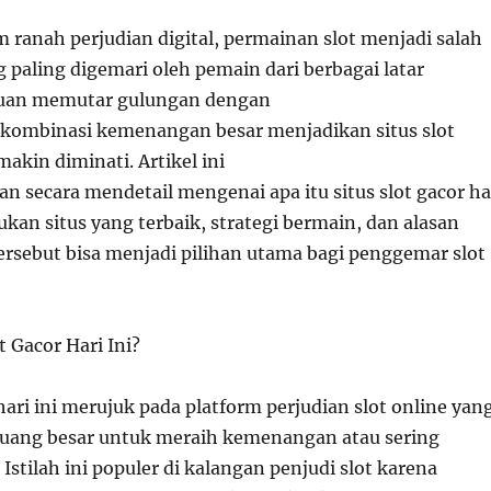
 ranah perjudian digital, permainan slot menjadi salah
g paling digemari oleh pemain dari berbagai latar
ruan memutar gulungan dengan
kombinasi kemenangan besar menjadikan situs slot
makin diminati. Artikel ini
n secara mendetail mengenai apa itu situs slot gacor ha
kan situs yang terbaik, strategi bermain, dan alasan
ersebut bisa menjadi pilihan utama bagi penggemar slot
t Gacor Hari Ini?
 hari ini merujuk pada platform perjudian slot online yan
uang besar untuk meraih kemenangan atau sering
 Istilah ini populer di kalangan penjudi slot karena