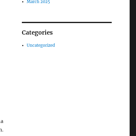
March 2025
Categories
Uncategorized
na
n.