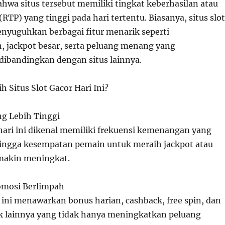
wa situs tersebut memiliki tingkat keberhasilan atau
 (RTP) yang tinggi pada hari tertentu. Biasanya, situs slot
menyuguhkan berbagai fitur menarik seperti
, jackpot besar, serta peluang menang yang
 dibandingkan dengan situs lainnya.
 Situs Slot Gacor Hari Ini?
ng Lebih Tinggi
 hari ini dikenal memiliki frekuensi kemenangan yang
ehingga kesempatan pemain untuk meraih jackpot atau
makin meningkat.
omosi Berlimpah
ini menawarkan bonus harian, cashback, free spin, dan
 lainnya yang tidak hanya meningkatkan peluang