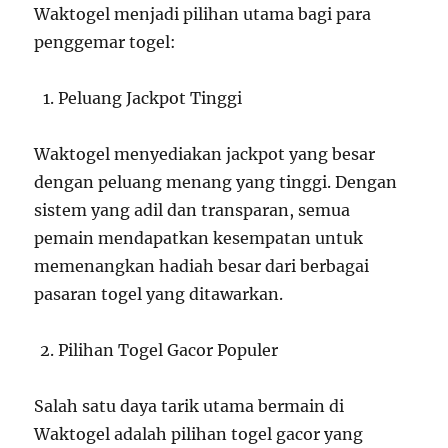
Waktogel menjadi pilihan utama bagi para
penggemar togel:
Peluang Jackpot Tinggi
Waktogel menyediakan jackpot yang besar
dengan peluang menang yang tinggi. Dengan
sistem yang adil dan transparan, semua
pemain mendapatkan kesempatan untuk
memenangkan hadiah besar dari berbagai
pasaran togel yang ditawarkan.
Pilihan Togel Gacor Populer
Salah satu daya tarik utama bermain di
Waktogel adalah pilihan togel gacor yang