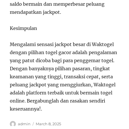
saldo bermain dan memperbesar peluang
mendapatkan jackpot.
Kesimpulan
Mengalami sensasi jackpot besar di Waktogel
dengan pilihan togel gacor adalah pengalaman
yang patut dicoba bagi para penggemar togel.
Dengan banyaknya pilihan pasaran, tingkat
keamanan yang tinggi, transaksi cepat, serta
peluang jackpot yang menggiurkan, Waktogel
adalah platform terbaik untuk bermain togel
online. Bergabunglah dan rasakan sendiri
keseruannya!.
Author
Posted
admin
March 8, 2025