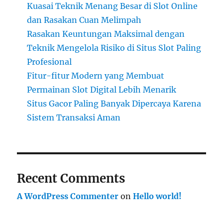
Kuasai Teknik Menang Besar di Slot Online
dan Rasakan Cuan Melimpah
Rasakan Keuntungan Maksimal dengan
Teknik Mengelola Risiko di Situs Slot Paling
Profesional
Fitur-fitur Modern yang Membuat
Permainan Slot Digital Lebih Menarik
Situs Gacor Paling Banyak Dipercaya Karena
Sistem Transaksi Aman
Recent Comments
A WordPress Commenter
on
Hello world!