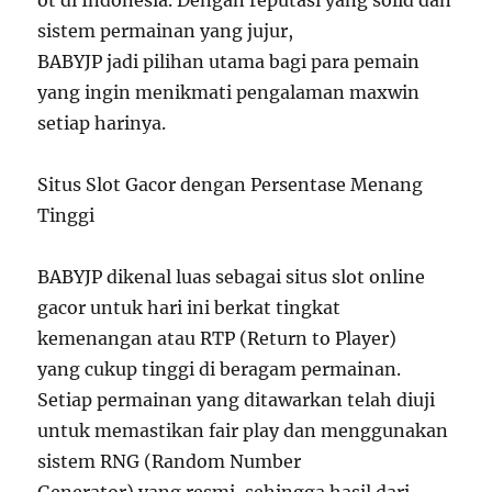
ot di Indonesia. Dengan reputasi yang solid dan
sistem permainan yang jujur,
BABYJP jadi pilihan utama bagi para pemain
yang ingin menikmati pengalaman maxwin
setiap harinya.
Situs Slot Gacor dengan Persentase Menang
Tinggi
BABYJP dikenal luas sebagai situs slot online
gacor untuk hari ini berkat tingkat
kemenangan atau RTP (Return to Player)
yang cukup tinggi di beragam permainan.
Setiap permainan yang ditawarkan telah diuji
untuk memastikan fair play dan menggunakan
sistem RNG (Random Number