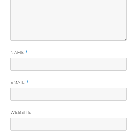
NAME
*
EMAIL
*
WEBSITE