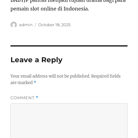
BABYJP pantas menjadi tujuan utama bagi para
pemain slot online di Indonesia.
Author
Posted
admin
October 18, 2025
on
Leave a Reply
Your email address will not be published.
Required fields
are marked
*
COMMENT
*