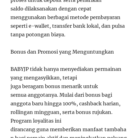
proses untuk deposit serta penarikan
saldo dilaksanakan dengan cepat
menggunakan berbagai metode pembayaran
seperti e-wallet, transfer bank lokal, dan pulsa
tanpa potongan biaya.
Bonus dan Promosi yang Menguntungkan
BABYJP tidak hanya menyediakan permainan
yang mengasyikkan, tetapi
juga beragam bonus menarik untuk
semua anggotanya. Mulai dari bonus bagi
anggota baru hingga 100%, cashback harian,
rollingan mingguan, serta bonus rujukan.
Program loyalitas ini
dirancang guna memberikan manfaat tambaha