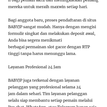
n bagi pemain aktif dan meningkatkan peluang
mereka untuk meraih maxwin setiap hari.
Bagi anggota baru, proses pendaftaran di situs
BABYJP sangat mudah. Hanya dengan mengisi
formulir singkat dan melakukan deposit awal,
Anda bisa segera menikmati
berbagai permainan slot gacor dengan RTP
tinggi tanpa harus menunggu lama.
Layanan Profesional 24 Jam
BABYJP juga terkenal dengan layanan
pelanggan yang profesional selama 24
jam dalam sehari. Tim layanan pelanggan
selalu siap membantu setiap pemain melalui