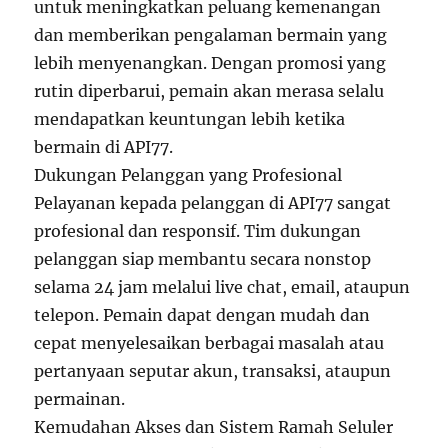
untuk meningkatkan peluang kemenangan
dan memberikan pengalaman bermain yang
lebih menyenangkan. Dengan promosi yang
rutin diperbarui, pemain akan merasa selalu
mendapatkan keuntungan lebih ketika
bermain di API77.
Dukungan Pelanggan yang Profesional
Pelayanan kepada pelanggan di API77 sangat
profesional dan responsif. Tim dukungan
pelanggan siap membantu secara nonstop
selama 24 jam melalui live chat, email, ataupun
telepon. Pemain dapat dengan mudah dan
cepat menyelesaikan berbagai masalah atau
pertanyaan seputar akun, transaksi, ataupun
permainan.
Kemudahan Akses dan Sistem Ramah Seluler