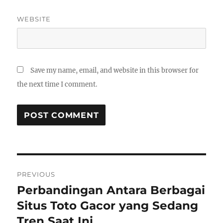
WEBSITE
Save my name, email, and website in this browser for
the next time I comment.
Post
PREVIOUS
navigation
Perbandingan Antara Berbagai
Previous
post:
Situs Toto Gacor yang Sedang
Tren Saat Ini