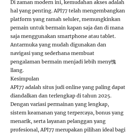
Di zaman modern ini, kemudahan akses adalah
hal yang penting. API77 telah mengembangkan
platform yang ramah seluler, memungkinkan
pemain untuk bermain kapan saja dan di mana
saja menggunakan smartphone atau tablet.
Antarmuka yang mudah digunakan dan
navigasi yang sederhana membuat
pengalaman bermain menjadi lebih meny愧
llang.
Kesimpulan
API77 adalah situs judi online yang paling dapat
diandalkan dan terlengkap di tahun 2025.
Dengan variasi permainan yang lengkap,
sistem keamanan yang terpercaya, bonus yang
menarik, serta layanan pelanggan yang
profesional, API77 merupakan pilihan ideal bagi