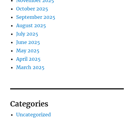
November 2025
October 2025
September 2025
August 2025
July 2025
June 2025
May 2025
April 2025
March 2025
Categories
Uncategorized