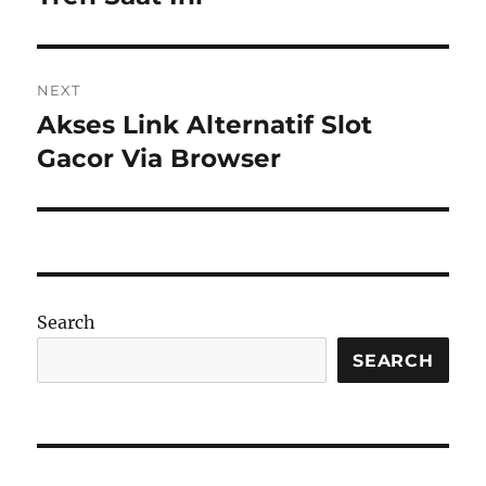
NEXT
Akses Link Alternatif Slot
Next
post:
Gacor Via Browser
Search
SEARCH