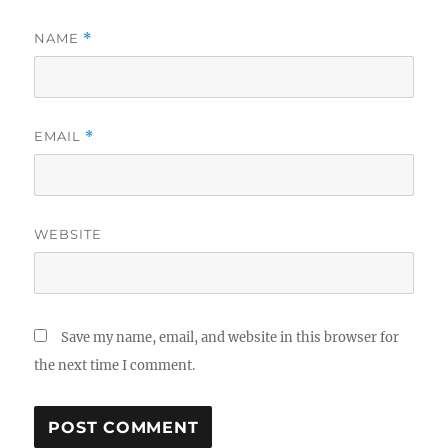
NAME
*
EMAIL
*
WEBSITE
Save my name, email, and website in this browser for
the next time I comment.