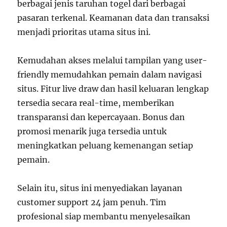
berbagai jenis taruhan togel dari berbagai
pasaran terkenal. Keamanan data dan transaksi
menjadi prioritas utama situs ini.
Kemudahan akses melalui tampilan yang user-
friendly memudahkan pemain dalam navigasi
situs. Fitur live draw dan hasil keluaran lengkap
tersedia secara real-time, memberikan
transparansi dan kepercayaan. Bonus dan
promosi menarik juga tersedia untuk
meningkatkan peluang kemenangan setiap
pemain.
Selain itu, situs ini menyediakan layanan
customer support 24 jam penuh. Tim
profesional siap membantu menyelesaikan