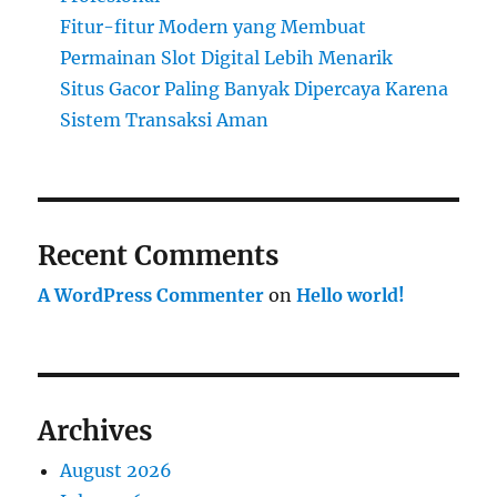
Fitur-fitur Modern yang Membuat
Permainan Slot Digital Lebih Menarik
Situs Gacor Paling Banyak Dipercaya Karena
Sistem Transaksi Aman
Recent Comments
A WordPress Commenter
on
Hello world!
Archives
August 2026