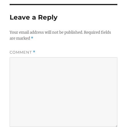
Leave a Reply
Your email address will not be published.
Required fields
are marked
*
COMMENT
*