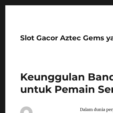
Slot Gacor Aztec Gems 
Keunggulan Band
untuk Pemain Ser
Dalam dunia per