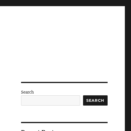
Search
SEARCH