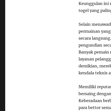
Keunggulan ini 
togel yang pali
Selain menawark
permainan yang 
secara langsung
pengundian sec
Banyak pemain m
layanan pelangg
demikian, merek
kendala teknis 
Memiliki reputa
bersaing dengan 
Keberadaan ber
para bettor sem