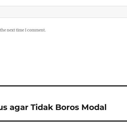
 the next time I comment.
us agar Tidak Boros Modal