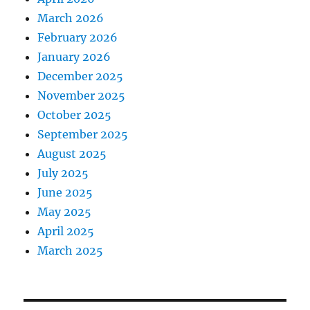
March 2026
February 2026
January 2026
December 2025
November 2025
October 2025
September 2025
August 2025
July 2025
June 2025
May 2025
April 2025
March 2025