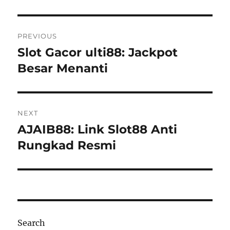
Post
PREVIOUS
navigation
Slot Gacor ulti88: Jackpot
Previous
post:
Besar Menanti
NEXT
AJAIB88: Link Slot88 Anti
Next
post:
Rungkad Resmi
Search