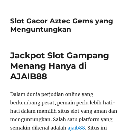
Slot Gacor Aztec Gems yang
Menguntungkan
Jackpot Slot Gampang
Menang Hanya di
AJAIB88
Dalam dunia perjudian online yang
berkembang pesat, pemain perlu lebih hati-
hati dalam memilih situs slot yang aman dan
menguntungkan. Salah satu platform yang
semakin dikenal adalah
ajaib88
. Situs ini