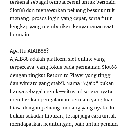
terkenal sebagai tempat resmi untuk bermain
Slot88 dan menawarkan peluang besar untuk
menang, proses login yang cepat, serta fitur
lengkap yang memberikan kenyamanan saat
bermain.
Apa Itu AJAIB88?
AJAIB88 adalah platform slot online yang
terpercaya, yang fokus pada permainan Slot88
dengan tingkat Return to Player yang tinggi
dan winrate yang stabil. Nama “Ajaib” bukan
hanya sebagai merek—situs ini secara nyata
memberikan pengalaman bermain yang luar
biasa dengan peluang menang yang nyata. Ini
bukan sekadar hiburan, tetapi juga cara untuk
mendapatkan keuntungan, baik untuk pemain