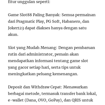
fitur unggulan seperti:
Game Slot88 Paling Banyak: Semua permainan
dari Pragmatic Play, PG Soft, Habanero, dan
Joker123 dapat diakses hanya dengan satu
akun.
Slot yang Mudah Menang: Dengan pembaruan
rutin dari administrator, pemain akan
mendapatkan informasi tentang game slot
yang gacor setiap hari, serta tips untuk
meningkatkan peluang kemenangan.
Deposit dan Withdraw Cepat: Menawarkan
berbagai metode, termasuk transfer bank lokal,
e-wallet (Dana, OVO, GoPay), dan QRIS untuk