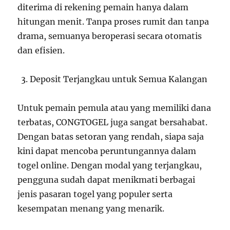
diterima di rekening pemain hanya dalam
hitungan menit. Tanpa proses rumit dan tanpa
drama, semuanya beroperasi secara otomatis
dan efisien.
Deposit Terjangkau untuk Semua Kalangan
Untuk pemain pemula atau yang memiliki dana
terbatas, CONGTOGEL juga sangat bersahabat.
Dengan batas setoran yang rendah, siapa saja
kini dapat mencoba peruntungannya dalam
togel online. Dengan modal yang terjangkau,
pengguna sudah dapat menikmati berbagai
jenis pasaran togel yang populer serta
kesempatan menang yang menarik.