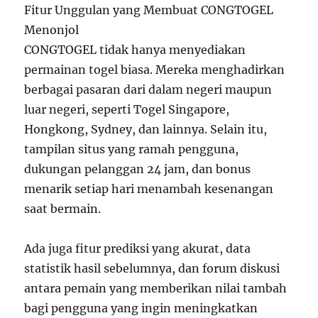
Fitur Unggulan yang Membuat CONGTOGEL
Menonjol
CONGTOGEL tidak hanya menyediakan
permainan togel biasa. Mereka menghadirkan
berbagai pasaran dari dalam negeri maupun
luar negeri, seperti Togel Singapore,
Hongkong, Sydney, dan lainnya. Selain itu,
tampilan situs yang ramah pengguna,
dukungan pelanggan 24 jam, dan bonus
menarik setiap hari menambah kesenangan
saat bermain.
Ada juga fitur prediksi yang akurat, data
statistik hasil sebelumnya, dan forum diskusi
antara pemain yang memberikan nilai tambah
bagi pengguna yang ingin meningkatkan