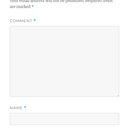
Your email address will not be published.
Required fields
are marked
*
COMMENT
*
NAME
*