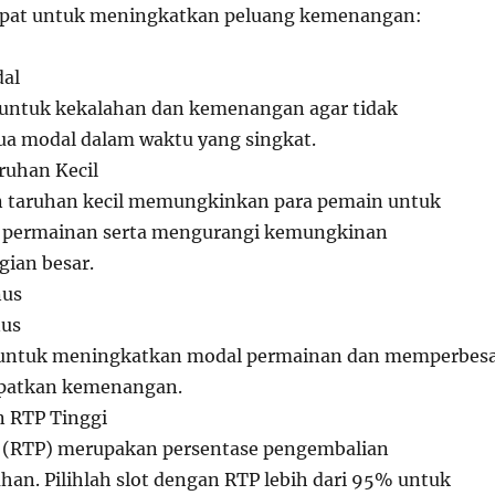
epat untuk meningkatkan peluang kemenangan:
al
 untuk kekalahan dan kemenangan agar tidak
a modal dalam waktu yang singkat.
ruhan Kecil
 taruhan kecil memungkinkan para pemain untuk
permainan serta mengurangi kemungkinan
ian besar.
nus
nus
untuk meningkatkan modal permainan dan memperbes
patkan kemenangan.
n RTP Tinggi
r (RTP) merupakan persentase pengembalian
uhan. Pilihlah slot dengan RTP lebih dari 95% untuk