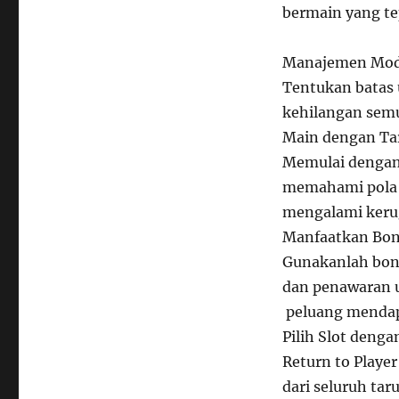
bermain yang t
Manajemen Mod
Tentukan batas
kehilangan semu
Main dengan Ta
Memulai dengan
memahami pola 
mengalami kerug
Manfaatkan Bo
Gunakanlah bo
dan penawaran 
peluang menda
Pilih Slot denga
Return to Playe
dari seluruh tar