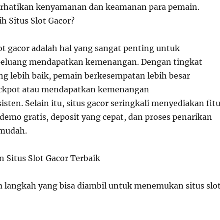
rhatikan kenyamanan dan keamanan para pemain.
 Situs Slot Gacor?
ot gacor adalah hal yang sangat penting untuk
eluang mendapatkan kemenangan. Dengan tingkat
 lebih baik, pemain berkesempatan lebih besar
ackpot atau mendapatkan kemenangan
sisten. Selain itu, situs gacor seringkali menyediakan fit
demo gratis, deposit yang cepat, dan proses penarikan
mudah.
Situs Slot Gacor Terbaik
a langkah yang bisa diambil untuk menemukan situs slo