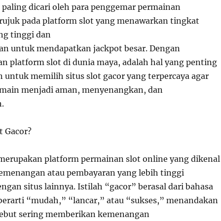
g paling dicari oleh para penggemar permainan
merujuk pada platform slot yang menawarkan tingkat
g tinggi dan
kan untuk mendapatkan jackpot besar. Dengan
n platform slot di dunia maya, adalah hal yang penting
 untuk memilih situs slot gacor yang terpercaya agar
main menjadi aman, menyenangkan, dan
.
ot Gacor?
r merupakan platform permainan slot online yang dikenal
kemenangan atau pembayaran yang lebih tinggi
gan situs lainnya. Istilah “gacor” berasal dari bahasa
berarti “mudah,” “lancar,” atau “sukses,” menandakan
rsebut sering memberikan kemenangan