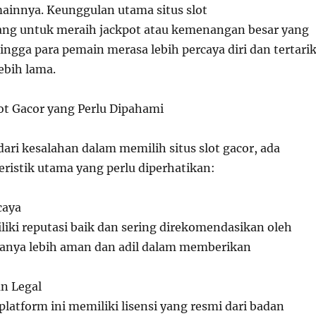
ainnya. Keunggulan utama situs slot
uang untuk meraih jackpot atau kemenangan besar yang
hingga para pemain merasa lebih percaya diri dan tertari
ebih lama.
Slot Gacor yang Perlu Dipahami
ri kesalahan dalam memilih situs slot gacor, ada
eristik utama yang perlu diperhatikan:
caya
liki reputasi baik dan sering direkomendasikan oleh
sanya lebih aman dan adil dalam memberikan
an Legal
latform ini memiliki lisensi yang resmi dari badan