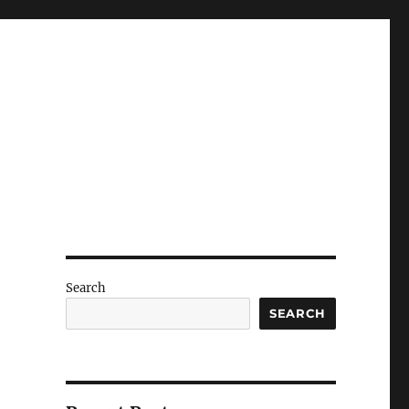
Search
SEARCH