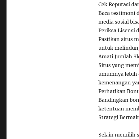
Cek Reputasi da
Baca testimoni 
media sosial bi
Periksa Lisensi
Pastikan situs 
untuk melindung
Amati Jumlah Sl
Situs yang memil
umumnya lebih d
kemenangan yang
Perhatikan Bon
Bandingkan bonu
ketentuan memb
Strategi Bermai
Selain memilih 