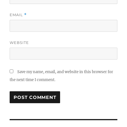
EMAIL
*
WEBSITE
Save my name, email, and website in this browser for
the next time I comment.
Post