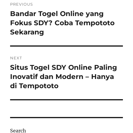
PREVIOUS
navigation
Bandar Togel Online yang
Previous
post:
Fokus SDY? Coba Tempototo
Sekarang
NEXT
Situs Togel SDY Online Paling
Next
post:
Inovatif dan Modern – Hanya
di Tempototo
Search