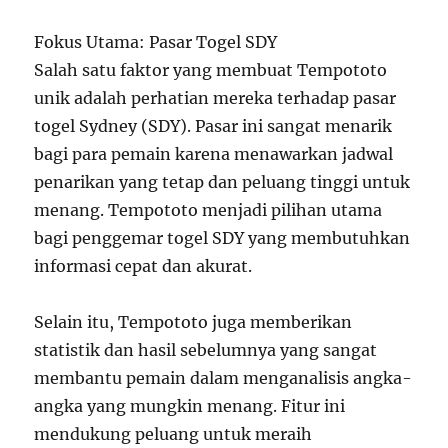
Fokus Utama: Pasar Togel SDY
Salah satu faktor yang membuat Tempototo
unik adalah perhatian mereka terhadap pasar
togel Sydney (SDY). Pasar ini sangat menarik
bagi para pemain karena menawarkan jadwal
penarikan yang tetap dan peluang tinggi untuk
menang. Tempototo menjadi pilihan utama
bagi penggemar togel SDY yang membutuhkan
informasi cepat dan akurat.
Selain itu, Tempototo juga memberikan
statistik dan hasil sebelumnya yang sangat
membantu pemain dalam menganalisis angka-
angka yang mungkin menang. Fitur ini
mendukung peluang untuk meraih