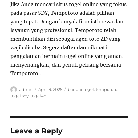
Jika Anda mencari situs togel online yang fokus
pada pasar SDY, Tempototo adalah pilihan
yang tepat. Dengan banyak fitur istimewa dan
layanan yang profesional, Tempototo telah
membuktikan diri sebagai agen toto 4D yang
wajib dicoba. Segera daftar dan nikmati
pengalaman bermain togel online yang aman,
menyenangkan, dan penuh peluang bersama
Tempototo!.
Author
Posted
Tags
admin
April 9, 2025
bandar togel
,
tempototo
,
on
togel sdy
,
togel4d
Leave a Reply