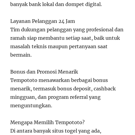
banyak bank lokal dan dompet digital.
Layanan Pelanggan 24 Jam
Tim dukungan pelanggan yang profesional dan
ramah siap membantu setiap saat, baik untuk
masalah teknis maupun pertanyaan saat
bermain.
Bonus dan Promosi Menarik
Tempototo menawarkan berbagai bonus
menarik, termasuk bonus deposit, cashback
mingguan, dan program referral yang
menguntungkan.
Mengapa Memilih Tempototo?
Di antara banyak situs togel yang ada,