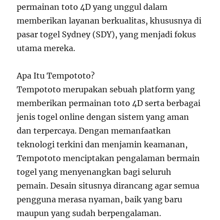
permainan toto 4D yang unggul dalam
memberikan layanan berkualitas, khususnya di
pasar togel Sydney (SDY), yang menjadi fokus
utama mereka.
Apa Itu Tempototo?
Tempototo merupakan sebuah platform yang
memberikan permainan toto 4D serta berbagai
jenis togel online dengan sistem yang aman
dan terpercaya. Dengan memanfaatkan
teknologi terkini dan menjamin keamanan,
Tempototo menciptakan pengalaman bermain
togel yang menyenangkan bagi seluruh
pemain. Desain situsnya dirancang agar semua
pengguna merasa nyaman, baik yang baru
maupun yang sudah berpengalaman.