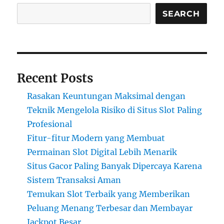
SEARCH
Recent Posts
Rasakan Keuntungan Maksimal dengan
Teknik Mengelola Risiko di Situs Slot Paling
Profesional
Fitur-fitur Modern yang Membuat
Permainan Slot Digital Lebih Menarik
Situs Gacor Paling Banyak Dipercaya Karena
Sistem Transaksi Aman
Temukan Slot Terbaik yang Memberikan
Peluang Menang Terbesar dan Membayar
Jackpot Besar