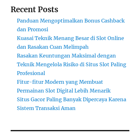
Recent Posts
Panduan Mengoptimalkan Bonus Cashback
dan Promosi
Kuasai Teknik Menang Besar di Slot Online
dan Rasakan Cuan Melimpah
Rasakan Keuntungan Maksimal dengan
Teknik Mengelola Risiko di Situs Slot Paling
Profesional
Fitur-fitur Modern yang Membuat
Permainan Slot Digital Lebih Menarik
Situs Gacor Paling Banyak Dipercaya Karena
Sistem Transaksi Aman