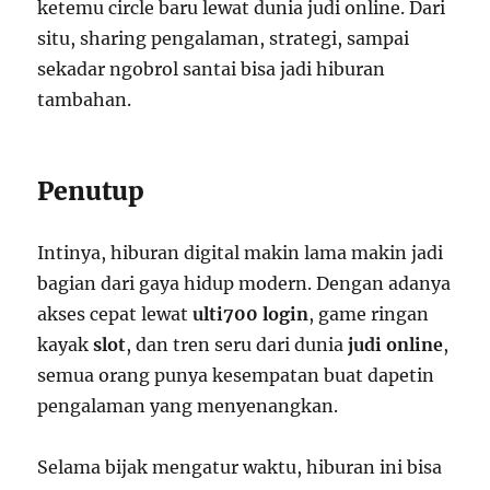
ketemu circle baru lewat dunia judi online. Dari
situ, sharing pengalaman, strategi, sampai
sekadar ngobrol santai bisa jadi hiburan
tambahan.
Penutup
Intinya, hiburan digital makin lama makin jadi
bagian dari gaya hidup modern. Dengan adanya
akses cepat lewat
ulti700 login
, game ringan
kayak
slot
, dan tren seru dari dunia
judi online
,
semua orang punya kesempatan buat dapetin
pengalaman yang menyenangkan.
Selama bijak mengatur waktu, hiburan ini bisa