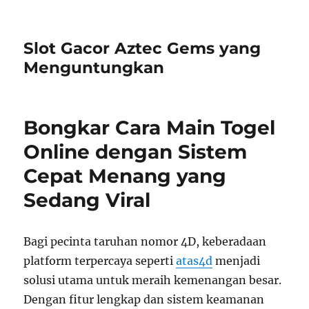
Slot Gacor Aztec Gems yang
Menguntungkan
Bongkar Cara Main Togel
Online dengan Sistem
Cepat Menang yang
Sedang Viral
Bagi pecinta taruhan nomor 4D, keberadaan
platform terpercaya seperti
atas4d
menjadi
solusi utama untuk meraih kemenangan besar.
Dengan fitur lengkap dan sistem keamanan