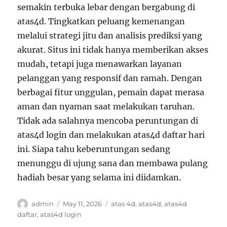
semakin terbuka lebar dengan bergabung di
atas4d. Tingkatkan peluang kemenangan
melalui strategi jitu dan analisis prediksi yang
akurat. Situs ini tidak hanya memberikan akses
mudah, tetapi juga menawarkan layanan
pelanggan yang responsif dan ramah. Dengan
berbagai fitur unggulan, pemain dapat merasa
aman dan nyaman saat melakukan taruhan.
Tidak ada salahnya mencoba peruntungan di
atas4d login dan melakukan atas4d daftar hari
ini. Siapa tahu keberuntungan sedang
menunggu di ujung sana dan membawa pulang
hadiah besar yang selama ini diidamkan.
Author
Posted
Tags
admin
May 11, 2026
atas 4d
,
atas4d
,
atas4d
on
daftar
,
atas4d login