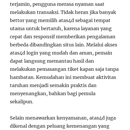
terjamin, pengguna merasa nyaman saat
melakukan transaksi. Tidak heran jika banyak
bettor yang memilih atas4d sebagai tempat
utama untuk bertaruh, karena layanan yang
cepat dan responsif memberikan pengalaman
berbeda dibandingkan situs lain. Melalui akses
atas4d login yang mudah dan aman, pemain
dapat langsung memantau hasil dan
melakukan pemasangan tiket kapan saja tanpa
hambatan. Kemudahan ini membuat aktivitas
taruhan menjadi semakin praktis dan
menyenangkan, bahkan bagi pemula
sekalipun.
Selain menawarkan kenyamanan, atas4d juga
dikenal dengan peluang kemenangan yang