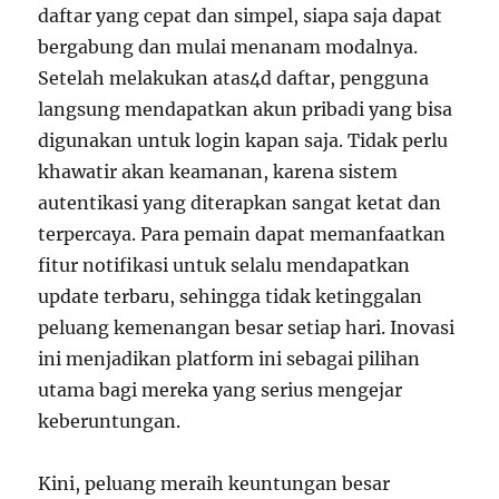
daftar yang cepat dan simpel, siapa saja dapat
bergabung dan mulai menanam modalnya.
Setelah melakukan atas4d daftar, pengguna
langsung mendapatkan akun pribadi yang bisa
digunakan untuk login kapan saja. Tidak perlu
khawatir akan keamanan, karena sistem
autentikasi yang diterapkan sangat ketat dan
terpercaya. Para pemain dapat memanfaatkan
fitur notifikasi untuk selalu mendapatkan
update terbaru, sehingga tidak ketinggalan
peluang kemenangan besar setiap hari. Inovasi
ini menjadikan platform ini sebagai pilihan
utama bagi mereka yang serius mengejar
keberuntungan.
Kini, peluang meraih keuntungan besar