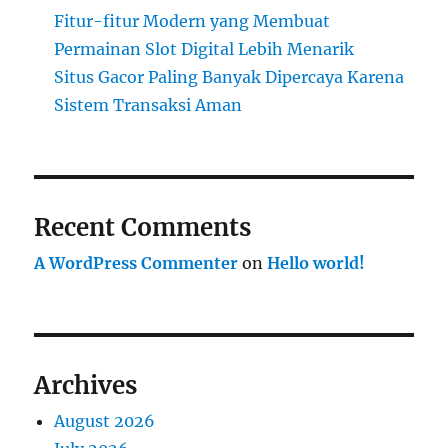
Fitur-fitur Modern yang Membuat
Permainan Slot Digital Lebih Menarik
Situs Gacor Paling Banyak Dipercaya Karena
Sistem Transaksi Aman
Recent Comments
A WordPress Commenter
on
Hello world!
Archives
August 2026