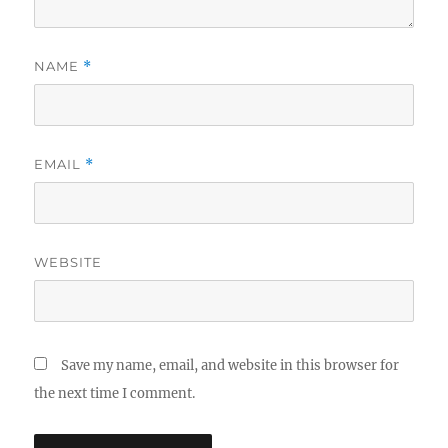
NAME
*
EMAIL
*
WEBSITE
Save my name, email, and website in this browser for
the next time I comment.