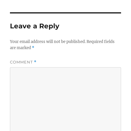
Leave a Reply
Your email address will not be published.
Required fields
are marked
*
COMMENT
*