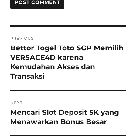
Post
PREVIOUS
navigation
Bettor Togel Toto SGP Memilih
Previous
post:
VERSACE4D karena
Kemudahan Akses dan
Transaksi
NEXT
Mencari Slot Deposit 5K yang
Next
post:
Menawarkan Bonus Besar