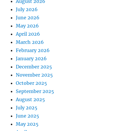
August 2026
July 2026
June 2026
May 2026
April 2026
March 2026
February 2026
January 2026
December 2025
November 2025
October 2025
September 2025
August 2025
July 2025
June 2025
May 2025