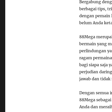
Bergabung deng
berbagai tips, t
dengan pemain 
belum Anda keta
88Mega merupak
bermain yang m
perlindungan ya
ragam permainan
bagi siapa saja
perjudian darin
jawab dan tidak
Dengan semua i
88Mega sebagai 
Anda dan merai