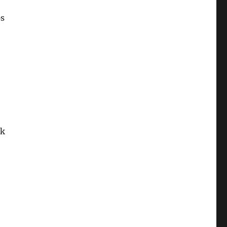
ps
uk