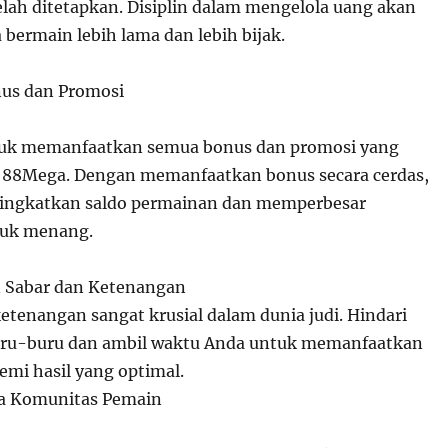
elah ditetapkan. Disiplin dalam mengelola uang akan
ermain lebih lama dan lebih bijak.
us dan Promosi
tuk memanfaatkan semua bonus dan promosi yang
h 88Mega. Dengan memanfaatkan bonus secara cerdas,
ingkatkan saldo permainan dan memperbesar
uk menang.
 Sabar dan Ketenangan
etenangan sangat krusial dalam dunia judi. Hindari
uru-buru dan ambil waktu Anda untuk memanfaatkan
emi hasil yang optimal.
a Komunitas Pemain