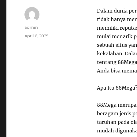
Dalam dunia per
tidak hanya me
Author
admin
memiliki reput
Posted
April 6, 2025
mulai menarik p
on
sebuah situs y
kekalahan. Dalam
tentang 88Mega, 
Anda bisa mema
Apa Itu 88Mega
88Mega merupak
beragam jenis p
taruhan pada ol
mudah digunak