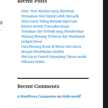
Recent Posts
Fitur-fitur Modern yang Membuat
Permainan Slot Digital Lebih Menarik
Situs Gacor Paling Banyak Dipercaya
ng
Karena Sistem Transaksi Aman
,
Temukan Slot Terbaik yang Memberikan
Peluang Menang Terbesar dan Membayar
Jackpot Besar
Cara Menang Besar di Mesin Slot Gacor
dengan Pendekatan Analitis
Slot Gacor Favorit Sepanjang Tahun untuk
Hiburan Online
Recent Comments
A WordPress Commenter
on
Hello world!