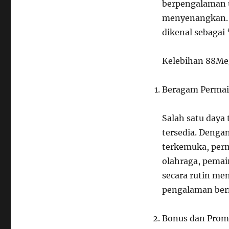
berpengalaman 
menyenangkan. 
dikenal sebagai
Kelebihan 88Me
Beragam Permai
Salah satu daya
tersedia. Dengan
terkemuka, perm
olahraga, pemai
secara rutin m
pengalaman berm
Bonus dan Prom