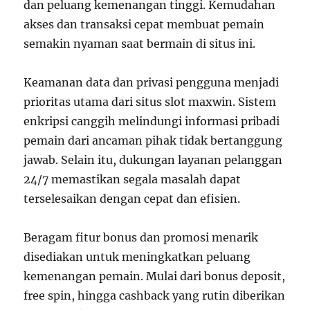
dan peluang kemenangan tinggi. Kemudahan
akses dan transaksi cepat membuat pemain
semakin nyaman saat bermain di situs ini.
Keamanan data dan privasi pengguna menjadi
prioritas utama dari situs slot maxwin. Sistem
enkripsi canggih melindungi informasi pribadi
pemain dari ancaman pihak tidak bertanggung
jawab. Selain itu, dukungan layanan pelanggan
24/7 memastikan segala masalah dapat
terselesaikan dengan cepat dan efisien.
Beragam fitur bonus dan promosi menarik
disediakan untuk meningkatkan peluang
kemenangan pemain. Mulai dari bonus deposit,
free spin, hingga cashback yang rutin diberikan