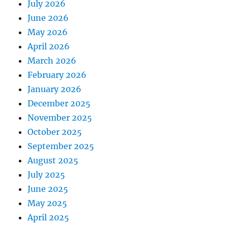
July 2026
June 2026
May 2026
April 2026
March 2026
February 2026
January 2026
December 2025
November 2025
October 2025
September 2025
August 2025
July 2025
June 2025
May 2025
April 2025