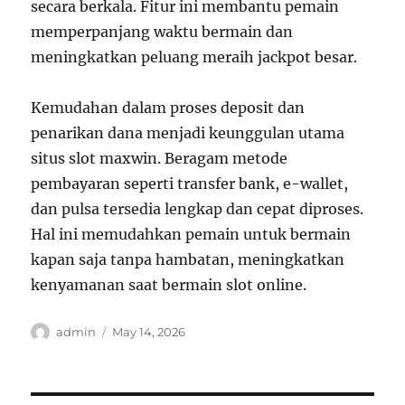
secara berkala. Fitur ini membantu pemain
memperpanjang waktu bermain dan
meningkatkan peluang meraih jackpot besar.
Kemudahan dalam proses deposit dan
penarikan dana menjadi keunggulan utama
situs slot maxwin. Beragam metode
pembayaran seperti transfer bank, e-wallet,
dan pulsa tersedia lengkap dan cepat diproses.
Hal ini memudahkan pemain untuk bermain
kapan saja tanpa hambatan, meningkatkan
kenyamanan saat bermain slot online.
Author
Posted
admin
May 14, 2026
on