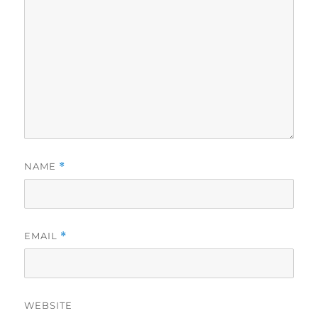
NAME
*
EMAIL
*
WEBSITE