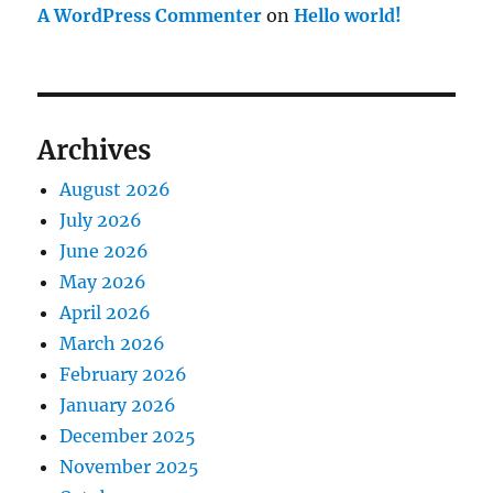
A WordPress Commenter
on
Hello world!
Archives
August 2026
July 2026
June 2026
May 2026
April 2026
March 2026
February 2026
January 2026
December 2025
November 2025