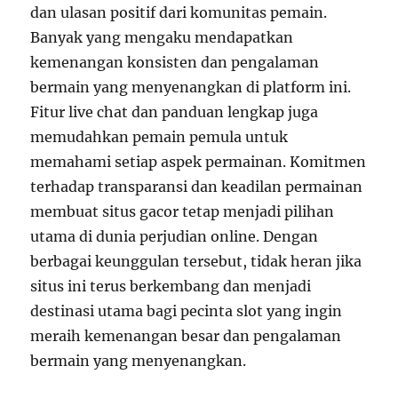
dan ulasan positif dari komunitas pemain.
Banyak yang mengaku mendapatkan
kemenangan konsisten dan pengalaman
bermain yang menyenangkan di platform ini.
Fitur live chat dan panduan lengkap juga
memudahkan pemain pemula untuk
memahami setiap aspek permainan. Komitmen
terhadap transparansi dan keadilan permainan
membuat situs gacor tetap menjadi pilihan
utama di dunia perjudian online. Dengan
berbagai keunggulan tersebut, tidak heran jika
situs ini terus berkembang dan menjadi
destinasi utama bagi pecinta slot yang ingin
meraih kemenangan besar dan pengalaman
bermain yang menyenangkan.