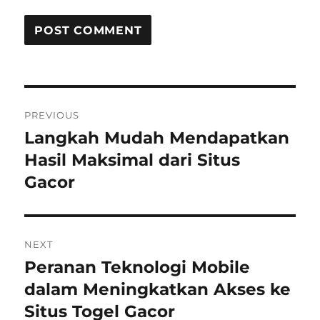
Post
PREVIOUS
navigation
Langkah Mudah Mendapatkan
Previous
post:
Hasil Maksimal dari Situs
Gacor
NEXT
Peranan Teknologi Mobile
Next
post:
dalam Meningkatkan Akses ke
Situs Togel Gacor