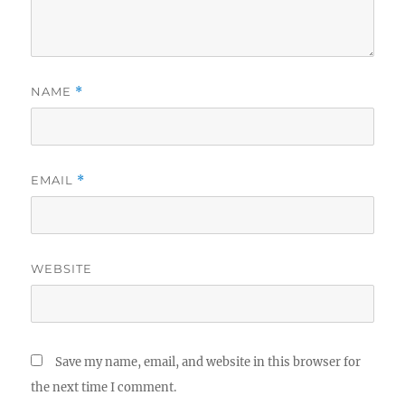
NAME
*
EMAIL
*
WEBSITE
Save my name, email, and website in this browser for
the next time I comment.