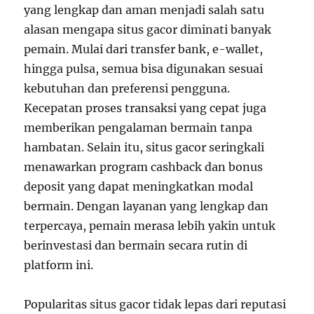
yang lengkap dan aman menjadi salah satu
alasan mengapa situs gacor diminati banyak
pemain. Mulai dari transfer bank, e-wallet,
hingga pulsa, semua bisa digunakan sesuai
kebutuhan dan preferensi pengguna.
Kecepatan proses transaksi yang cepat juga
memberikan pengalaman bermain tanpa
hambatan. Selain itu, situs gacor seringkali
menawarkan program cashback dan bonus
deposit yang dapat meningkatkan modal
bermain. Dengan layanan yang lengkap dan
terpercaya, pemain merasa lebih yakin untuk
berinvestasi dan bermain secara rutin di
platform ini.
Popularitas situs gacor tidak lepas dari reputasi