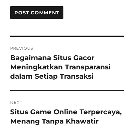
Post
PREVIOUS
navigation
Bagaimana Situs Gacor
Previous
post:
Meningkatkan Transparansi
dalam Setiap Transaksi
NEXT
Situs Game Online Terpercaya,
Next
post:
Menang Tanpa Khawatir