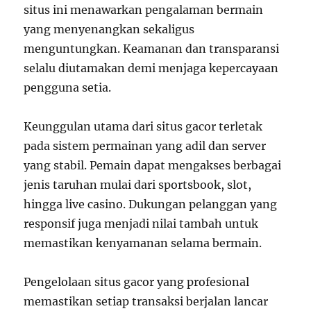
situs ini menawarkan pengalaman bermain
yang menyenangkan sekaligus
menguntungkan. Keamanan dan transparansi
selalu diutamakan demi menjaga kepercayaan
pengguna setia.
Keunggulan utama dari situs gacor terletak
pada sistem permainan yang adil dan server
yang stabil. Pemain dapat mengakses berbagai
jenis taruhan mulai dari sportsbook, slot,
hingga live casino. Dukungan pelanggan yang
responsif juga menjadi nilai tambah untuk
memastikan kenyamanan selama bermain.
Pengelolaan situs gacor yang profesional
memastikan setiap transaksi berjalan lancar