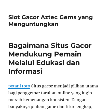
Slot Gacor Aztec Gems yang
Menguntungkan
Bagaimana Situs Gacor
Mendukung Pemain
Melalui Edukasi dan
Informasi
petani toto
Situs gacor menjadi pilihan utama
bagi penggemar taruhan online yang ingin
meraih kemenangan konsisten. Dengan
banyaknya pilihan game dan fitur lengkap,