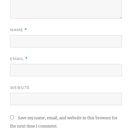
NAME
*
EMAIL
*
WEBSITE
Save my name, email, and website in this browser for
the next time I comment.