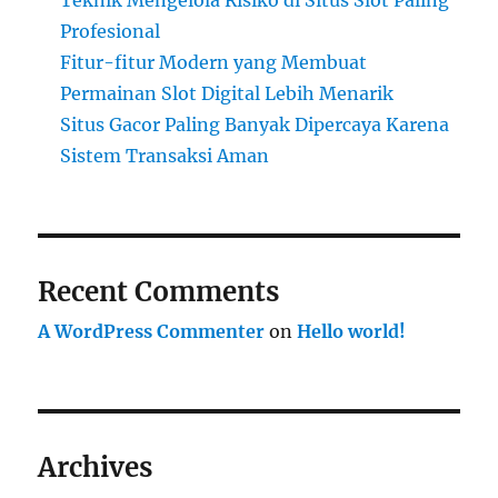
Teknik Mengelola Risiko di Situs Slot Paling
Profesional
Fitur-fitur Modern yang Membuat
Permainan Slot Digital Lebih Menarik
Situs Gacor Paling Banyak Dipercaya Karena
Sistem Transaksi Aman
Recent Comments
A WordPress Commenter
on
Hello world!
Archives