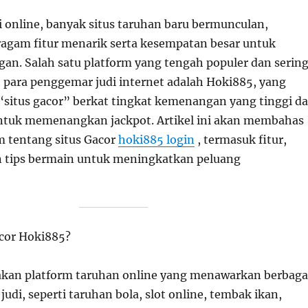
i online, banyak situs taruhan baru bermunculan,
gam fitur menarik serta kesempatan besar untuk
an. Salah satu platform yang tengah populer dan serin
h para penggemar judi internet adalah Hoki885, yang
 “situs gacor” berkat tingkat kemenangan yang tinggi d
ntuk memenangkan jackpot. Artikel ini akan membahas
 tentang situs Gacor
hoki885 login
, termasuk fitur,
n tips bermain untuk meningkatkan peluang
cor Hoki885?
kan platform taruhan online yang menawarkan berbaga
judi, seperti taruhan bola, slot online, tembak ikan,