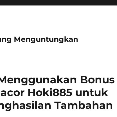
yang Menguntungkan
 Menggunakan Bonus
 Gacor Hoki885 untuk
nghasilan Tambahan