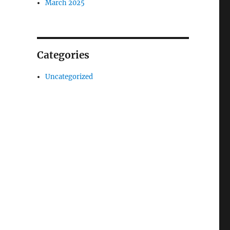
March 2025
Categories
Uncategorized