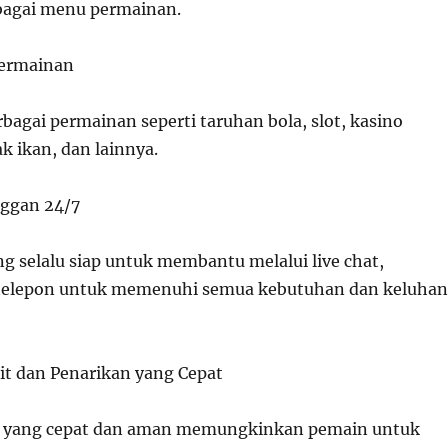
bagai menu permainan.
Permainan
agai permainan seperti taruhan bola, slot, kasino
k ikan, dan lainnya.
ggan 24/7
g selalu siap untuk membantu melalui live chat,
telepon untuk memenuhi semua kebutuhan dan keluhan
it dan Penarikan yang Cepat
si yang cepat dan aman memungkinkan pemain untuk