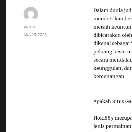
Dalam dunia jud
memberikan bera
Author
admin
meraih keuntung
Posted
May 13, 2025
dibicarakan ole
on
dikenal sebagai
peluang besar u
secara mendalam
keunggulan, da
kemenangan.
Apakah Situs Ga
Hoki885 merupa
jenis permainan 