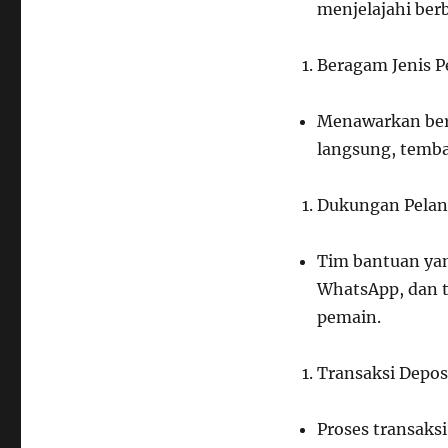
menjelajahi ber
Beragam Jenis 
Menawarkan berb
langsung, temba
Dukungan Pelan
Tim bantuan yan
WhatsApp, dan 
pemain.
Transaksi Depos
Proses transak