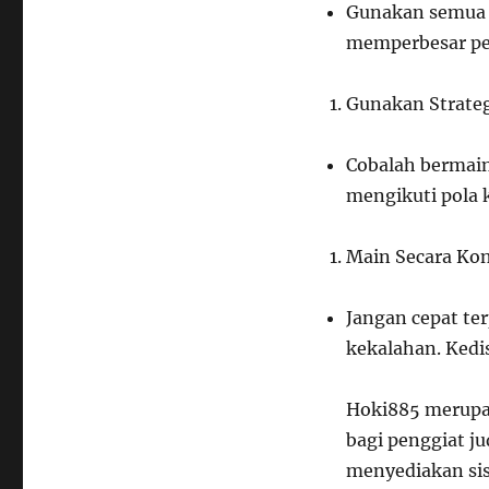
Gunakan semua b
memperbesar pe
Gunakan Strate
Cobalah bermain
mengikuti pola
Main Secara Kon
Jangan cepat te
kekalahan. Kedi
Hoki885 merupak
bagi penggiat ju
menyediakan sis