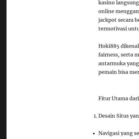
kasino langsung,
online menggam
jackpot secara 
termotivasi unt
Hoki885 dikenal
fairness, serta
antarmuka yang
pemain bisa mer
Fitur Utama dar
Desain Situs y
Navigasi yang 