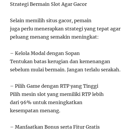
Strategi Bermain Slot Agar Gacor
Selain memilih situs gacor, pemain
juga perlu menerapkan strategi yang tepat agar
peluang menang semakin meningkat:
– Kelola Modal dengan Sopan
Tentukan batas kerugian dan kemenangan
sebelum mulai bermain. Jangan terlalu serakah.
– Pilih Game dengan RTP yang Tinggi
Pilih mesin slot yang memiliki RTP lebih
dari 96% untuk meningkatkan
kesempatan menang.
– Manfaatkan Bonus serta Fitur Gratis