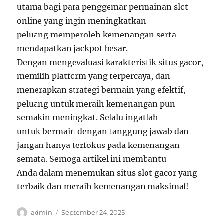
utama bagi para penggemar permainan slot
online yang ingin meningkatkan
peluang memperoleh kemenangan serta
mendapatkan jackpot besar.
Dengan mengevaluasi karakteristik situs gacor,
memilih platform yang terpercaya, dan
menerapkan strategi bermain yang efektif,
peluang untuk meraih kemenangan pun
semakin meningkat. Selalu ingatlah
untuk bermain dengan tanggung jawab dan
jangan hanya terfokus pada kemenangan
semata. Semoga artikel ini membantu
Anda dalam menemukan situs slot gacor yang
terbaik dan meraih kemenangan maksimal!
Author
Posted
admin
September 24, 2025