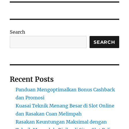
Search
SEARCH
Recent Posts
Panduan Mengoptimalkan Bonus Cashback
dan Promosi
Kuasai Teknik Menang Besar di Slot Online
dan Rasakan Cuan Melimpah
Rasakan Keuntungan Maksimal dengan