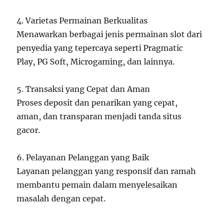
4. Varietas Permainan Berkualitas
Menawarkan berbagai jenis permainan slot dari
penyedia yang tepercaya seperti Pragmatic
Play, PG Soft, Microgaming, dan lainnya.
5. Transaksi yang Cepat dan Aman
Proses deposit dan penarikan yang cepat,
aman, dan transparan menjadi tanda situs
gacor.
6. Pelayanan Pelanggan yang Baik
Layanan pelanggan yang responsif dan ramah
membantu pemain dalam menyelesaikan
masalah dengan cepat.