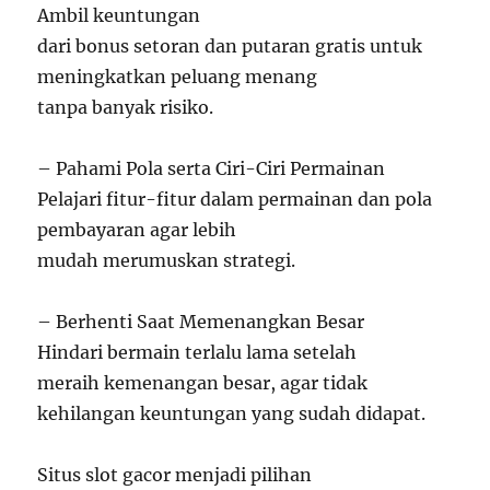
Ambil keuntungan
dari bonus setoran dan putaran gratis untuk
meningkatkan peluang menang
tanpa banyak risiko.
– Pahami Pola serta Ciri-Ciri Permainan
Pelajari fitur-fitur dalam permainan dan pola
pembayaran agar lebih
mudah merumuskan strategi.
– Berhenti Saat Memenangkan Besar
Hindari bermain terlalu lama setelah
meraih kemenangan besar, agar tidak
kehilangan keuntungan yang sudah didapat.
Situs slot gacor menjadi pilihan