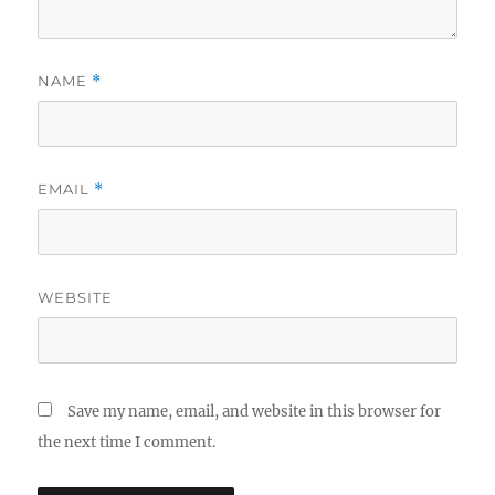
NAME
*
EMAIL
*
WEBSITE
Save my name, email, and website in this browser for
the next time I comment.