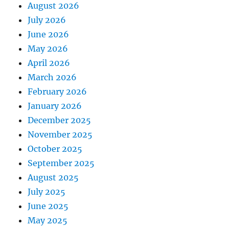
August 2026
July 2026
June 2026
May 2026
April 2026
March 2026
February 2026
January 2026
December 2025
November 2025
October 2025
September 2025
August 2025
July 2025
June 2025
May 2025