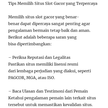
Tips Memilih Situs Slot Gacor yang Terpercaya
Memilih situs slot gacor yang benar-
benar dapat dipercaya sangat penting agar
pengalaman bermain tetap baik dan aman.
Berikut adalah beberapa saran yang
bisa dipertimbangkan:
– Periksa Reputasi dan Legalitas
Pastikan situs memiliki lisensi resmi
dari lembaga perjudian yang diakui, seperti
PAGCOR, MGA, atau ISO.
– Baca Ulasan dan Testimoni dari Pemain
Ketahui pengalaman pemain lain terkait situs
tersebut untuk memastikan kevalidan situs.